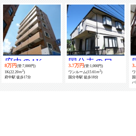
府中の1K賃
国分寺のワン
8万円
3.7万円
3
(管:7,000円)
(管:1,000円)
2
2
貸マンション
ルーム賃貸ア
1K(22.20ｍ
)
ワンルーム(15.61ｍ
)
ワ
府中駅 徒歩17分
国分寺駅 徒歩18分
国
バ
パート