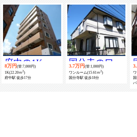
府中の1K賃
国分寺のワン
8万円
3.7万円
3
(管:7,000円)
(管:1,000円)
2
2
貸マンション
ルーム賃貸ア
1K(22.20ｍ
)
ワンルーム(15.61ｍ
)
ワ
府中駅 徒歩17分
国分寺駅 徒歩18分
国
バ
パート