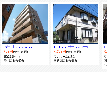
府中の1K賃
国分寺のワン
8万円
3.7万円
3
(管:7,000円)
(管:1,000円)
2
2
貸マンション
ルーム賃貸ア
1K(22.20ｍ
)
ワンルーム(15.61ｍ
)
ワ
府中駅 徒歩17分
国分寺駅 徒歩18分
国
バ
パート