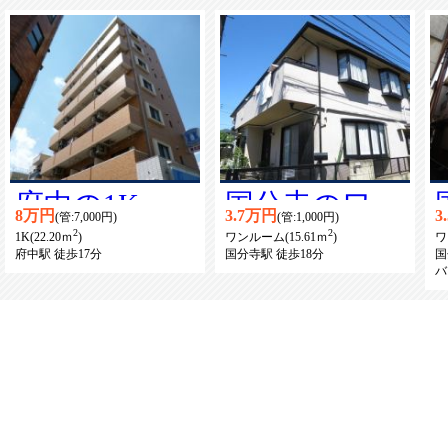
府中の1K賃
国分寺のワン
8万円
3.7万円
3
(管:7,000円)
(管:1,000円)
2
2
貸マンション
ルーム賃貸ア
1K(22.20ｍ
)
ワンルーム(15.61ｍ
)
ワ
府中駅 徒歩17分
国分寺駅 徒歩18分
国
バ
パート