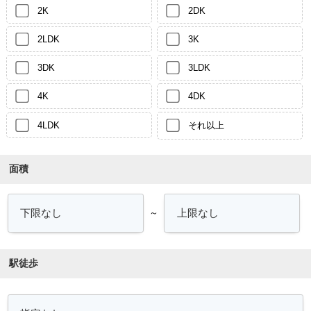
2K
2DK
2LDK
3K
3DK
3LDK
4K
4DK
4LDK
それ以上
面積
～
駅徒歩