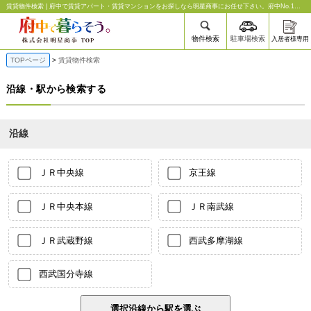
賃貸物件検索 | 府中で賃貸アパート・賃貸マンションをお探しなら明星商事にお任せ下さい。府中No.1の物件数であなたにぴったりなお部屋探しをお手伝いします。
物件検索
駐車場検索
入居者様専用
TOPページ
賃貸物件検索
沿線・駅から検索する
沿線
ＪＲ中央線
京王線
ＪＲ中央本線
ＪＲ南武線
ＪＲ武蔵野線
西武多摩湖線
西武国分寺線