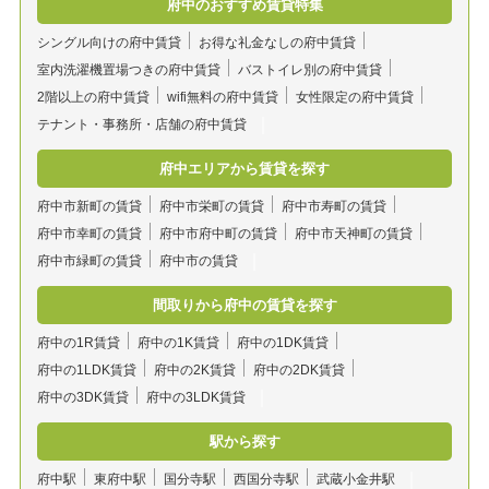
府中のおすすめ賃貸特集
シングル向けの府中賃貸
お得な礼金なしの府中賃貸
室内洗濯機置場つきの府中賃貸
バストイレ別の府中賃貸
2階以上の府中賃貸
wifi無料の府中賃貸
女性限定の府中賃貸
テナント・事務所・店舗の府中賃貸
府中エリアから賃貸を探す
府中市新町の賃貸
府中市栄町の賃貸
府中市寿町の賃貸
府中市幸町の賃貸
府中市府中町の賃貸
府中市天神町の賃貸
府中市緑町の賃貸
府中市の賃貸
間取りから府中の賃貸を探す
府中の1R賃貸
府中の1K賃貸
府中の1DK賃貸
府中の1LDK賃貸
府中の2K賃貸
府中の2DK賃貸
府中の3DK賃貸
府中の3LDK賃貸
駅から探す
府中駅
東府中駅
国分寺駅
西国分寺駅
武蔵小金井駅