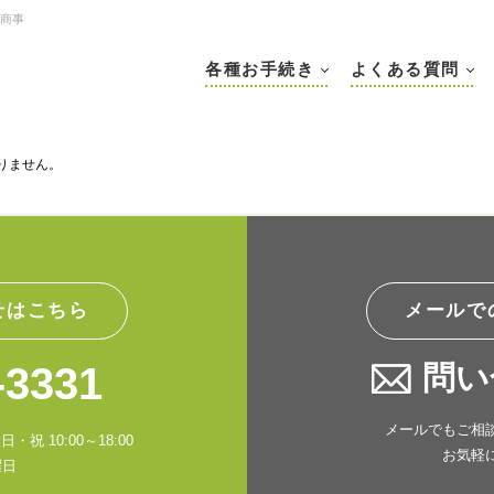
星商事
各種お手続き
よくある質問
りません。
せはこちら
メールで
-3331
問い
メールでもご相
・祝 10:00～18:00
お気軽
曜日