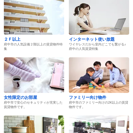
２Ｆ以上
インターネット使い放題
府中市の人気設備２階以上の賃貸物件特
ワイヤレスだから室内どこでも繋がる♪
集
府中の人気賃貸特集
女性限定のお部屋
ファミリー向け物件
府中市で安心のセキュリティが充実した
府中市のファミリー向けの2K以上の賃貸
賃貸物件です。
物件です。