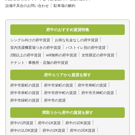
設備不具合のお問い合わせ
駐車場の解約
府中のおすすめ賃貸特集
シングル向けの府中賃貸
お得な礼金なしの府中賃貸
室内洗濯機置場つきの府中賃貸
バストイレ別の府中賃貸
2階以上の府中賃貸
wifi無料の府中賃貸
女性限定の府中賃貸
テナント・事務所・店舗の府中賃貸
府中エリアから賃貸を探す
府中市新町の賃貸
府中市栄町の賃貸
府中市寿町の賃貸
府中市幸町の賃貸
府中市府中町の賃貸
府中市天神町の賃貸
府中市緑町の賃貸
府中市の賃貸
間取りから府中の賃貸を探す
府中の1R賃貸
府中の1K賃貸
府中の1DK賃貸
府中の1LDK賃貸
府中の2K賃貸
府中の2DK賃貸