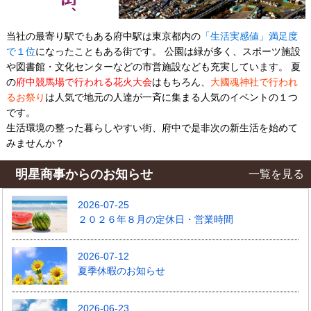
当社の最寄り駅でもある府中駅は東京都内の
「生活実感値」満足度
で１位
になったこともある街です。 公園は緑が多く、スポーツ施設
や図書館・文化センターなどの市営施設なども充実しています。 夏
の
府中競馬場で行われる花火大会
はもちろん、
大國魂神社で行われ
るお祭り
は人気で地元の人達が一斉に集まる人気のイベントの１つ
です。
生活環境の整った暮らしやすい街、府中で是非次の新生活を始めて
みませんか？
明星商事からのお知らせ
一覧を見る