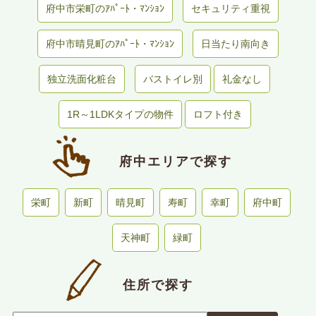
府中市栄町のｱﾊﾟｰﾄ・ﾏﾝｼｮﾝ
セキュリティ重視
府中市晴見町のｱﾊﾟｰﾄ・ﾏﾝｼｮﾝ
日当たり南向き
独立洗面化粧台
バストイレ別
礼金なし
1R～1LDKタイプの物件
ロフト付き
府中エリアで探す
栄町
新町
晴見町
寿町
幸町
府中町
天神町
緑町
住所で探す