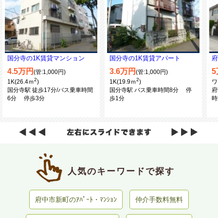
国分寺の1K賃貸マンション
国分寺の1K賃貸アパート
府
ト
4.5万円
3.6万円
(管:1,000円)
(管:1,000円)
2
2
1K(26.4ｍ
)
1K(19.9ｍ
)
ワ
国分寺駅 徒歩17分/バス乗車時間
国分寺駅 バス乗車時間8分 停
府
6分 停歩3分
歩1分
時
人気のキーワードで探す
府中市新町のｱﾊﾟｰﾄ・ﾏﾝｼｮﾝ
仲介手数料無料