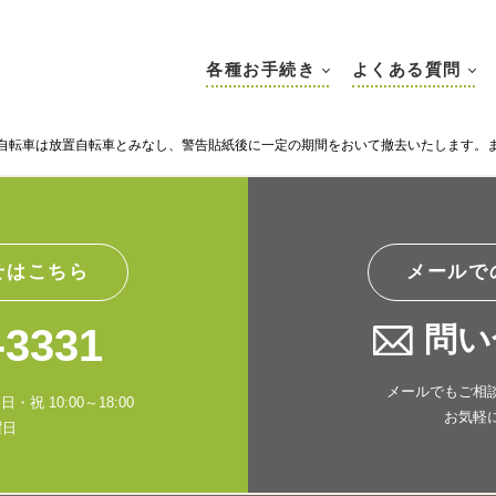
各種お手続き
よくある質問
自転車は放置自転車とみなし、警告貼紙後に一定の期間をおいて撤去いたします。
せはこちら
メールで
-3331
問い
メールでもご相
・祝 10:00～18:00
お気軽
曜日