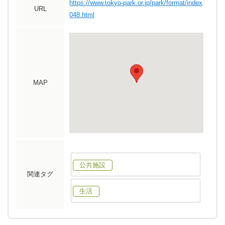
https://www.tokyo-park.or.jp/park/format/index
URL
048.html
MAP
公共施設
関連タグ
生活