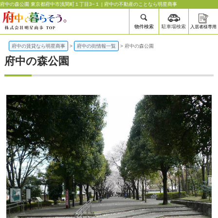
府中の森公園 東京都府中市浅間町１丁目3−１ | 府中の不動産のことなら明星商事
物件検索
駐車場検索
入居者様専用
府中の賃貸なら明星商事
>
府中の街情報一覧
>
府中の森公園
府中の森公園