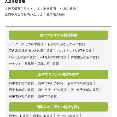
入居者様専用
入居者様専用サイト
よくある質問
住居の解約
設備不具合のお問い合わせ
駐車場の解約
府中のおすすめ賃貸特集
シングル向けの府中賃貸
お得な礼金なしの府中賃貸
室内洗濯機置場つきの府中賃貸
バストイレ別の府中賃貸
2階以上の府中賃貸
wifi無料の府中賃貸
女性限定の府中賃貸
テナント・事務所・店舗の府中賃貸
府中エリアから賃貸を探す
府中市新町の賃貸
府中市栄町の賃貸
府中市寿町の賃貸
府中市幸町の賃貸
府中市府中町の賃貸
府中市天神町の賃貸
府中市緑町の賃貸
府中市の賃貸
間取りから府中の賃貸を探す
府中の1R賃貸
府中の1K賃貸
府中の1DK賃貸