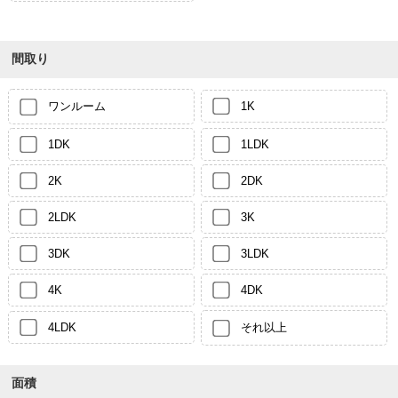
間取り
ワンルーム
1K
1DK
1LDK
2K
2DK
2LDK
3K
3DK
3LDK
4K
4DK
4LDK
それ以上
面積