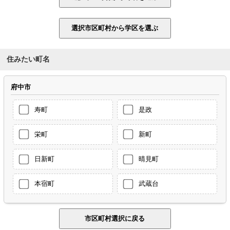
住みたい町名
府中市
寿町
是政
栄町
新町
日新町
晴見町
本宿町
武蔵台