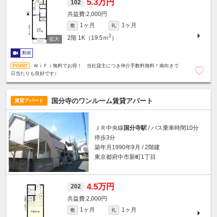
5.3万円
102
2,000円
1ヶ月
1ヶ月
敷
礼
2
2階
1K（19.5ｍ
）
動画
ＷｉＦｉ無料でお得！ 当社貸主につき仲介手数料無料！南向きで
日当たりも良好です♪
国分寺のワンルーム賃貸アパート
賃貸アパート
ＪＲ中央線
国分寺駅
/ バス乗車時間10分
停歩3分
築年月1990年9月 / 2階建
東京都府中市新町1丁目
4.5万円
202
2,000円
1ヶ月
1ヶ月
敷
礼