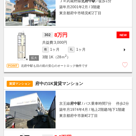
ＪＲ武蔵野線
北府中駅
/ 徒歩1分
築年月2001年2月 / 3階建
東京都府中市晴見町2丁目
8万円
302
NEW
3,000円
1ヶ月
1ヶ月
敷
礼
2
3階
1K（28ｍ
）
北府中駅も目の前の安心のオートロック物件です
府中の1K賃貸マンション
賃貸マンション
京王線
府中駅
/ バス乗車時間7分 停歩2分
築年月1974年4月 / 地上2階建/地下1階建
東京都府中市新町2丁目