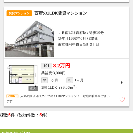
西府の1LDK賃貸マンション
賃貸マンション
ＪＲ南武線
西府駅
/ 徒歩16分
築年月1993年6月 / 3階建
東京都府中市日新町3丁目
8.2万円
101
3,000円
1ヶ月
1ヶ月
敷
礼
2
1階
1LDK（39.56ｍ
）
人気の振り分けタイプの１LDKマンション！ 敷地内駐車場ござい
ます！
棟数
5
件 (総物件数：
5
件)