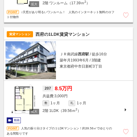
2
2階
ワンルーム（17.39ｍ
）
♪天窓があり明るいワンルーム！ 人気のインターネット無料のロフ
ト付物件
西府の1LDK賃貸マンション
賃貸マンション
ＪＲ南武線
西府駅
/ 徒歩16分
築年月1993年6月 / 3階建
東京都府中市日新町3丁目
8.5万円
207
3,000円
1ヶ月
1ヶ月
敷
礼
2
2階
1LDK（39.56ｍ
）
動画
人気の振り分けタイプの１LDKマンション！約39.56㎡でゆとりの
ある間取りです