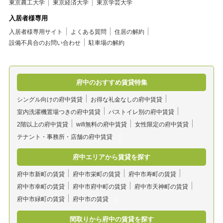
東京農工大学
東京経済大学
東京学芸大学
入居者様専用
入居者様専用サイト
よくある質問
住居の解約
設備不具合のお問い合わせ
駐車場の解約
府中のおすすめ賃貸特集
シングル向けの府中賃貸
お得な礼金なしの府中賃貸
室内洗濯機置場つきの府中賃貸
バストイレ別の府中賃貸
2階以上の府中賃貸
wifi無料の府中賃貸
女性限定の府中賃貸
テナント・事務所・店舗の府中賃貸
府中エリアから賃貸を探す
府中市新町の賃貸
府中市栄町の賃貸
府中市寿町の賃貸
府中市幸町の賃貸
府中市府中町の賃貸
府中市天神町の賃貸
府中市緑町の賃貸
府中市の賃貸
間取りから府中の賃貸を探す