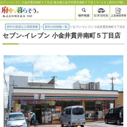
セブン-イレブン 小金井貫井南町５丁目店 東京都小金井市貫井南町５丁目１４−２０ | 府中の不動産のことなら明星商事
物件検索
駐車場検索
入居者様専用
府中の賃貸なら明星商事
>
府中の街情報一覧
>
セブン-イレブン 小金井貫井南町５丁目店
セブン-イレブン 小金井貫井南町５丁目店