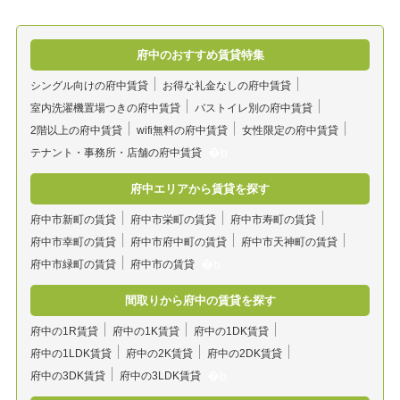
府中のおすすめ賃貸特集
シングル向けの府中賃貸
お得な礼金なしの府中賃貸
室内洗濯機置場つきの府中賃貸
バストイレ別の府中賃貸
2階以上の府中賃貸
wifi無料の府中賃貸
女性限定の府中賃貸
テナント・事務所・店舗の府中賃貸
府中エリアから賃貸を探す
府中市新町の賃貸
府中市栄町の賃貸
府中市寿町の賃貸
府中市幸町の賃貸
府中市府中町の賃貸
府中市天神町の賃貸
府中市緑町の賃貸
府中市の賃貸
間取りから府中の賃貸を探す
府中の1R賃貸
府中の1K賃貸
府中の1DK賃貸
府中の1LDK賃貸
府中の2K賃貸
府中の2DK賃貸
府中の3DK賃貸
府中の3LDK賃貸