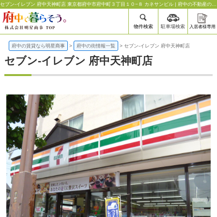
セブン-イレブン 府中天神町店 東京都府中市府中町３丁目１０−８ カネサンビル | 府中の不動産のことなら明星商事
物件検索
駐車場検索
入居者様専用
府中の賃貸なら明星商事
>
府中の街情報一覧
>
セブン-イレブン 府中天神町店
セブン-イレブン 府中天神町店