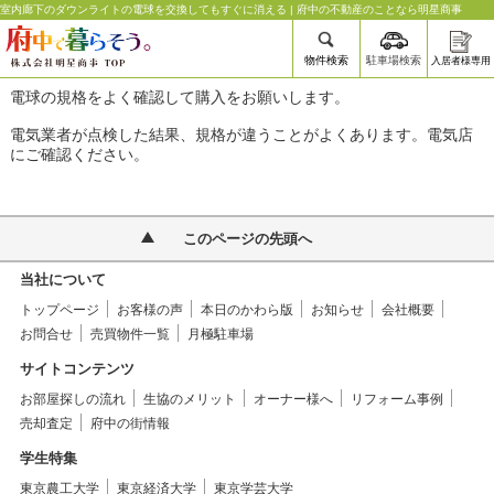
室内廊下のダウンライトの電球を交換してもすぐに消える | 府中の不動産のことなら明星商事
物件検索
駐車場検索
入居者様専用
電球の規格をよく確認して購入をお願いします。
電気業者が点検した結果、規格が違うことがよくあります。電気店
にご確認ください。
このページの先頭へ
当社について
トップページ
お客様の声
本日のかわら版
お知らせ
会社概要
お問合せ
売買物件一覧
月極駐車場
サイトコンテンツ
お部屋探しの流れ
生協のメリット
オーナー様へ
リフォーム事例
売却査定
府中の街情報
学生特集
東京農工大学
東京経済大学
東京学芸大学