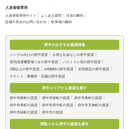
入居者様専用
入居者様専用サイト
よくある質問
住居の解約
設備不具合のお問い合わせ
駐車場の解約
府中のおすすめ賃貸特集
シングル向けの府中賃貸
お得な礼金なしの府中賃貸
室内洗濯機置場つきの府中賃貸
バストイレ別の府中賃貸
2階以上の府中賃貸
wifi無料の府中賃貸
女性限定の府中賃貸
テナント・事務所・店舗の府中賃貸
府中エリアから賃貸を探す
府中市新町の賃貸
府中市栄町の賃貸
府中市寿町の賃貸
府中市幸町の賃貸
府中市府中町の賃貸
府中市天神町の賃貸
府中市緑町の賃貸
府中市の賃貸
間取りから府中の賃貸を探す