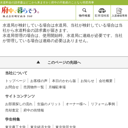
水道料金の請求書はどこから来ますか | 府中の不動産のことなら明星商事
物件検索
駐車場検索
入居者様専用
水道局が検針している場合は水道局、当社が検針している場合は当
社から水道料金の請求書が届きます。
水道局管理の場合は、使用開始時、水道局に連絡が必要です。当社
が管理している場合は連絡の必要はありません。
このページの先頭へ
当社について
トップページ
お客様の声
本日のかわら版
お知らせ
会社概要
お問合せ
売買物件一覧
月極駐車場
サイトコンテンツ
お部屋探しの流れ
生協のメリット
オーナー様へ
リフォーム事例
売却査定
府中の街情報
学生特集
東京農工大学
東京経済大学
東京学芸大学