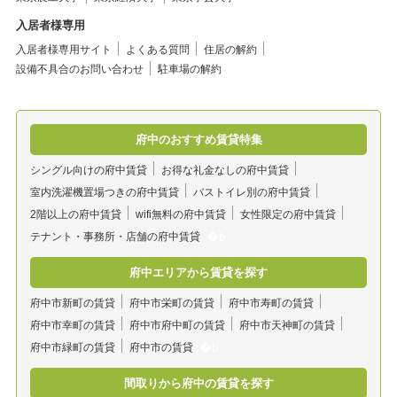
入居者様専用
入居者様専用サイト
よくある質問
住居の解約
設備不具合のお問い合わせ
駐車場の解約
府中のおすすめ賃貸特集
シングル向けの府中賃貸
お得な礼金なしの府中賃貸
室内洗濯機置場つきの府中賃貸
バストイレ別の府中賃貸
2階以上の府中賃貸
wifi無料の府中賃貸
女性限定の府中賃貸
テナント・事務所・店舗の府中賃貸
府中エリアから賃貸を探す
府中市新町の賃貸
府中市栄町の賃貸
府中市寿町の賃貸
府中市幸町の賃貸
府中市府中町の賃貸
府中市天神町の賃貸
府中市緑町の賃貸
府中市の賃貸
間取りから府中の賃貸を探す