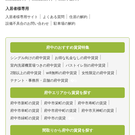
入居者様専用
入居者様専用サイト
よくある質問
住居の解約
設備不具合のお問い合わせ
駐車場の解約
府中のおすすめ賃貸特集
シングル向けの府中賃貸
お得な礼金なしの府中賃貸
室内洗濯機置場つきの府中賃貸
バストイレ別の府中賃貸
2階以上の府中賃貸
wifi無料の府中賃貸
女性限定の府中賃貸
テナント・事務所・店舗の府中賃貸
府中エリアから賃貸を探す
府中市新町の賃貸
府中市栄町の賃貸
府中市寿町の賃貸
府中市幸町の賃貸
府中市府中町の賃貸
府中市天神町の賃貸
府中市緑町の賃貸
府中市の賃貸
間取りから府中の賃貸を探す