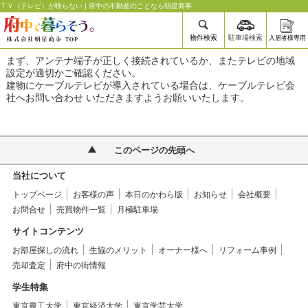
ＴＶ（テレビ）が映らない | 府中の不動産のことなら明星商事
物件検索
駐車場検索
入居者様専用
まず、アンテナ端子が正しく接続されているか、またテレビの地域
設定が適切かご確認ください。
建物にケーブルテレビが導入されている場合は、ケーブルテレビ会
社へお問い合わせ いただきますようお願いいたします。
このページの先頭へ
当社について
トップページ
お客様の声
本日のかわら版
お知らせ
会社概要
お問合せ
売買物件一覧
月極駐車場
サイトコンテンツ
お部屋探しの流れ
生協のメリット
オーナー様へ
リフォーム事例
売却査定
府中の街情報
学生特集
東京農工大学
東京経済大学
東京学芸大学