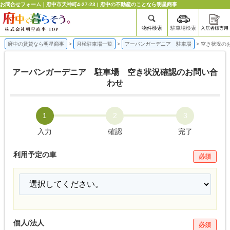
お問合せフォーム｜府中市天神町4-27-23 | 府中の不動産のことなら明星商事
物件検索
駐車場検索
入居者様専用
府中の賃貸なら明星商事
>
月極駐車場一覧
>
アーバンガーデニア 駐車場
>
空き状況の
アーバンガーデニア 駐車場 空き状況確認のお問い合
わせ
1
2
3
入力
確認
完了
利用予定の車
必須
個人/法人
必須