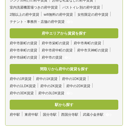
シングル向けの府中賃貸
お得な礼金なしの府中賃貸
室内洗濯機置場つきの府中賃貸
バストイレ別の府中賃貸
2階以上の府中賃貸
wifi無料の府中賃貸
女性限定の府中賃貸
テナント・事務所・店舗の府中賃貸
府中エリアから賃貸を探す
府中市新町の賃貸
府中市栄町の賃貸
府中市寿町の賃貸
府中市幸町の賃貸
府中市府中町の賃貸
府中市天神町の賃貸
府中市緑町の賃貸
府中市の賃貸
間取りから府中の賃貸を探す
府中の1R賃貸
府中の1K賃貸
府中の1DK賃貸
府中の1LDK賃貸
府中の2K賃貸
府中の2DK賃貸
府中の3DK賃貸
府中の3LDK賃貸
駅から探す
府中駅
東府中駅
国分寺駅
西国分寺駅
武蔵小金井駅