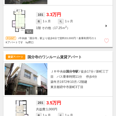
3.3万円
101
1ヶ月
1ヶ月
敷
礼
2
1階
その他（17.25ｍ
）
♪中央線「国分寺」駅より徒歩9分で賃料33,000円！倉庫利用可の１
Kアパートです by野口
国分寺のワンルーム賃貸アパート
賃貸アパート
ＪＲ中央線
国分寺駅
/ 徒歩17分 / 新町三丁
目 バス乗車時間11分 停歩4分
築年月1972年10月 / 2階建
東京都府中市新町3丁目
3.5万円
201
1,000円
1ヶ月
1ヶ月
敷
礼