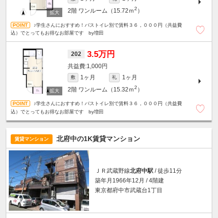
2
2階
ワンルーム（15.72ｍ
）
♪学生さんにおすすめ！バストイレ別で賃料３６，０００円（共益費
込）でとってもお得なお部屋です by増田
3.5万円
202
1,000円
1ヶ月
1ヶ月
敷
礼
2
2階
ワンルーム（15.32ｍ
）
♪学生さんにおすすめ！バストイレ別で賃料３６，０００円（共益費
込）でとってもお得なお部屋です by増田
北府中の1K賃貸マンション
賃貸マンション
ＪＲ武蔵野線
北府中駅
/ 徒歩11分
築年月1966年12月 / 4階建
東京都府中市武蔵台1丁目