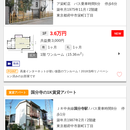
ア栄町店 バス乗車時間6分 停歩6分
築年月1975年11月 / 2階建
東京都府中市栄町1丁目
3.6万円
1F
NEW
3,000円
1ヶ月
1ヶ月
敷
礼
2
1階
ワンルーム（15.36ｍ
）
動画
高速インターネットが使い放題のワンルーム！2018当時リノベーシ
ョン済みのお部屋です
国分寺の1K賃貸アパート
賃貸アパート
ＪＲ中央線
国分寺駅
/ バス乗車時間8分 停
歩1分
築年月1987年2月 / 2階建
東京都府中市新町1丁目