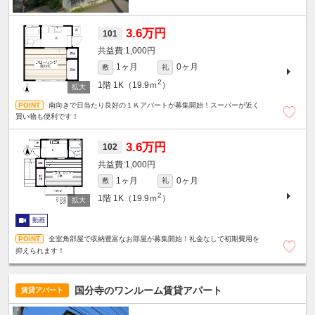
3.6万円
101
1,000円
1ヶ月
0ヶ月
敷
礼
2
1階
1K（19.9ｍ
）
南向きで日当たり良好の１Ｋアパートが募集開始！スーパーが近く
買い物も便利です！
3.6万円
102
1,000円
1ヶ月
0ヶ月
敷
礼
2
1階
1K（19.9ｍ
）
動画
全室角部屋で収納豊富なお部屋が募集開始！礼金なしで初期費用を
抑えられます！
国分寺のワンルーム賃貸アパート
賃貸アパート