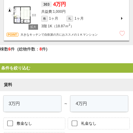
4万円
303
1,000円
1ヶ月
1ヶ月
敷
礼
2
3階
1K（18.87ｍ
）
大きなキッチンで自炊派の方におススメの１Ｋマンション
棟数
6
件 (総物件数：
8
件)
条件を絞り込む
賃料
～
敷金なし
礼金なし