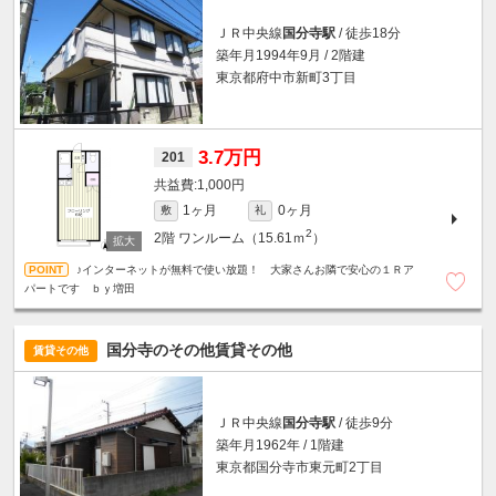
ＪＲ中央線
国分寺駅
/ 徒歩18分
築年月1994年9月 / 2階建
東京都府中市新町3丁目
3.7万円
201
1,000円
1ヶ月
0ヶ月
敷
礼
2
2階
ワンルーム（15.61ｍ
）
♪インターネットが無料で使い放題！ 大家さんお隣で安心の１Ｒア
パートです ｂｙ増田
国分寺のその他賃貸その他
賃貸その他
ＪＲ中央線
国分寺駅
/ 徒歩9分
築年月1962年 / 1階建
東京都国分寺市東元町2丁目