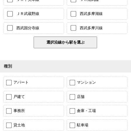
ＪＲ武蔵野線
西武多摩湖線
西武国分寺線
西武多摩川線
種別
アパート
マンション
戸建て
店舗
事務所
倉庫・工場
貸土地
駐車場