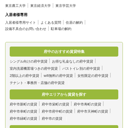
東京農工大学
東京経済大学
東京学芸大学
入居者様専用
入居者様専用サイト
よくある質問
住居の解約
設備不具合のお問い合わせ
駐車場の解約
府中のおすすめ賃貸特集
シングル向けの府中賃貸
お得な礼金なしの府中賃貸
室内洗濯機置場つきの府中賃貸
バストイレ別の府中賃貸
2階以上の府中賃貸
wifi無料の府中賃貸
女性限定の府中賃貸
テナント・事務所・店舗の府中賃貸
府中エリアから賃貸を探す
府中市新町の賃貸
府中市栄町の賃貸
府中市寿町の賃貸
府中市幸町の賃貸
府中市府中町の賃貸
府中市天神町の賃貸
府中市緑町の賃貸
府中市の賃貸