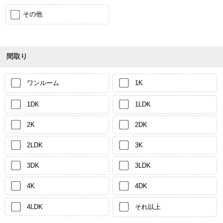
その他
間取り
ワンルーム
1K
1DK
1LDK
2K
2DK
2LDK
3K
3DK
3LDK
4K
4DK
4LDK
それ以上