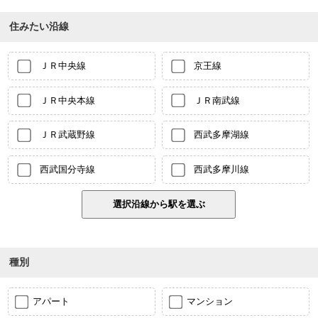
住みたい沿線
ＪＲ中央線
京王線
ＪＲ中央本線
ＪＲ南武線
ＪＲ武蔵野線
西武多摩湖線
西武国分寺線
西武多摩川線
種別
アパート
マンション