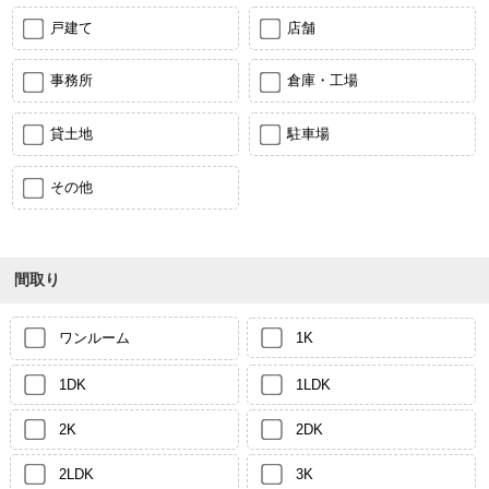
戸建て
店舗
事務所
倉庫・工場
貸土地
駐車場
その他
間取り
ワンルーム
1K
1DK
1LDK
2K
2DK
2LDK
3K