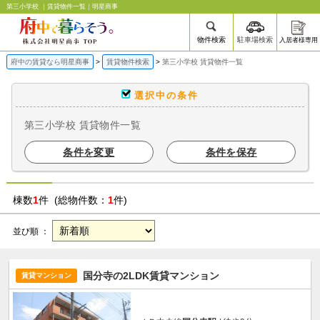
第三小学校 ｜賃貸物件一覧｜明星商事
物件検索
駐車場検索
入居者様専用
府中の賃貸なら明星商事
賃貸物件検索
第三小学校 賃貸物件一覧
選択中の条件
第三小学校 賃貸物件一覧
条件を変更
条件を保存
棟数
1
件 (総物件数：
1
件)
並び順 ：
国分寺の2LDK賃貸マンション
賃貸マンション