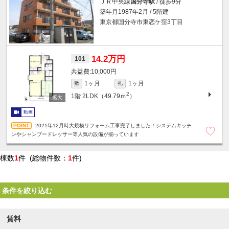
ＪＲ中央線
国分寺駅
/ 徒歩9分
築年月1987年2月 / 5階建
東京都国分寺市東恋ケ窪3丁目
14.2万円
101
10,000円
1ヶ月
1ヶ月
敷
礼
2
1階
2LDK（49.79ｍ
）
動画
2021年12月時大規模リフォーム工事完了しました！システムキッチ
ンやシャンプードレッサー等人気の設備が揃っています
棟数
1
件 (総物件数：
1
件)
条件を絞り込む
賃料