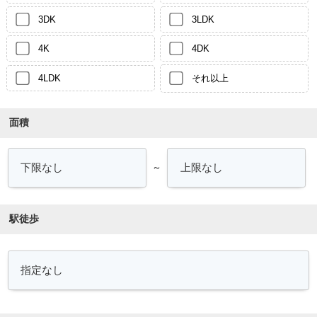
3DK
3LDK
4K
4DK
4LDK
それ以上
面積
～
駅徒歩