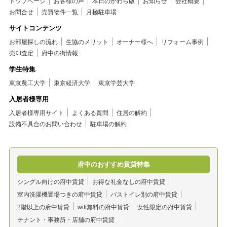
トップページ
お客様の声
本日のかわら版
お知らせ
会社概要
お問合せ
売買物件一覧
月極駐車場
サイトコンテンツ
お部屋探しの流れ
生協のメリット
オーナー様へ
リフォーム事例
売却査定
府中の街情報
学生特集
東京農工大学
東京経済大学
東京学芸大学
入居者様専用
入居者様専用サイト
よくある質問
住居の解約
設備不具合のお問い合わせ
駐車場の解約
府中のおすすめ賃貸特集
シングル向けの府中賃貸
お得な礼金なしの府中賃貸
室内洗濯機置場つきの府中賃貸
バストイレ別の府中賃貸
2階以上の府中賃貸
wifi無料の府中賃貸
女性限定の府中賃貸
テナント・事務所・店舗の府中賃貸