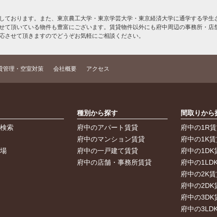
しております。また、東京農工大学・東京学芸大学・東京経済大学に通学する学生さ
せて頂いている物件も豊富にございます。賃貸物件以外にも府中周辺の事務所・店
応させて頂きますのでどうぞお気軽にご相談ください。
貸管理・空室対策
会社概要
アクセス
索
種別から探す
間取りから
件検索
府中のアパート賃貸
府中の1R
件
府中のマンション賃貸
府中の1K賃
車場
府中の一戸建て賃貸
府中の1DK
府中の店舗・事務所賃貸
府中の1LD
府中の2K賃
府中の2DK
府中の3DK
府中の3LD