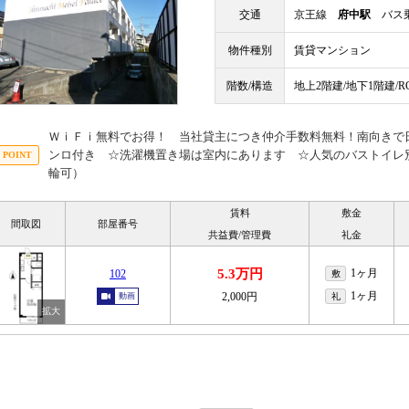
交通
京王線
府中駅
バス乗
物件種別
賃貸マンション
階数/構造
地上2階建/地下1階建/
ＷｉＦｉ無料でお得！ 当社貸主につき仲介手数料無料！南向きで
ンロ付き ☆洗濯機置き場は室内にあります ☆人気のバストイレ
輪可）
賃料
敷金
間取図
部屋番号
共益費/管理費
礼金
5.3万円
1ヶ月
102
敷
1ヶ月
2,000円
動画
礼