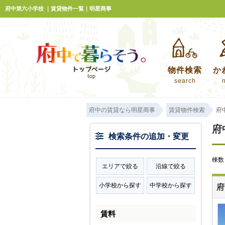
府中第六小学校 ｜賃貸物件一覧｜明星商事
物件検索
か
search
府中の賃貸なら明星商事
賃貸物件検索
府
府
検索条件の追加・変更
棟
エリアで絞る
沿線で絞る
小学校から探す
中学校から探す
府
賃料