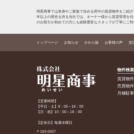
明星商事では単身やご家族で住める府中の賃貸物件をご紹介
年以上の歴史を誇る当社では、オーナー様から賃貸管理を任
のお取引が初めての方にも経験豊富なスタッフが丁寧にご対
トップページ
お知らせ
かわら版
お客様の声
賃
物件検
賃貸物
売買物
月極駐
【営業時間】
【平日・土】9：00～18：00
【日・祝】10：00～18：00
【定休日】毎週水曜日
〒183-0057