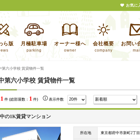
お気に
わら版
月極駐車場
オーナー様へ
会社概要
お問い
news
parking
owner
company
mai
中第六小学校 賃貸物件一覧
中第六小学校 賃貸物件一覧
1
1
数
件 (総部屋数：
件)
表示件数
中の1K賃貸マンション
所在地
東京都府中市新町2丁目