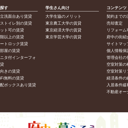
ら探す
学生さん向け
コンテンツ
独立洗面台あり賃貸
大学生協のメリット
契約までの
バストイレ別の賃貸
東京農工大学の賃貸
売却査定
ペット可の賃貸
東京経済大学の賃貸
リフォーム
２階以上の賃貸
東京学芸大学の賃貸
府中の街紹
オートロック賃貸
サイトマッ
角部屋の賃貸
個人情報保
モニタ付インターフォ
管理会社の
賃貸
空室対策の
南向きの賃貸
空室対策リ
iFi無料の賃貸
経済条件の
宅配ボックスあり賃貸
入居条件緩
不動産オー