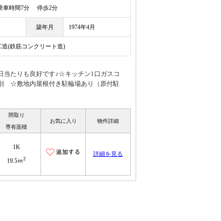
車時間7分 停歩2分
築年月
1974年4月
RC造(鉄筋コンクリート造)
日当たりも良好です♪☆キッチン1口ガスコ
別 ☆敷地内屋根付き駐輪場あり（原付駐
間取り
お気に入り
物件詳細
専有面積
1K
詳細を見る
2
19.5ｍ