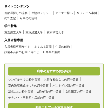
サイトコンテンツ
お部屋探しの流れ
生協のメリット
オーナー様へ
リフォーム事例
売却査定
府中の街情報
学生特集
東京農工大学
東京経済大学
東京学芸大学
入居者様専用
入居者様専用サイト
よくある質問
住居の解約
設備不具合のお問い合わせ
駐車場の解約
府中のおすすめ賃貸特集
シングル向けの府中賃貸
お得な礼金なしの府中賃貸
室内洗濯機置場つきの府中賃貸
バストイレ別の府中賃貸
2階以上の府中賃貸
wifi無料の府中賃貸
女性限定の府中賃貸
テナント・事務所・店舗の府中賃貸
府中エリアから賃貸を探す