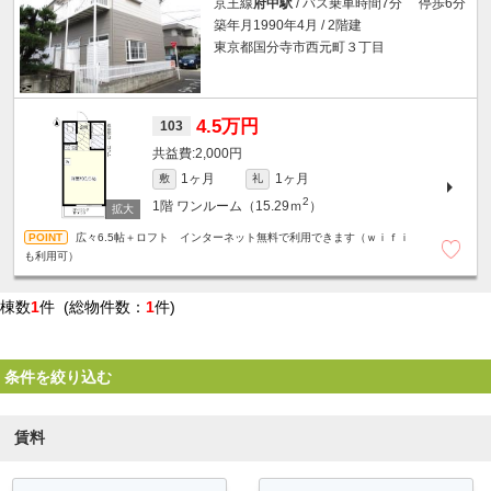
京王線
府中駅
/ バス乗車時間7分 停歩6分
築年月1990年4月 / 2階建
東京都国分寺市西元町３丁目
4.5万円
103
2,000円
1ヶ月
1ヶ月
敷
礼
2
1階
ワンルーム（15.29ｍ
）
広々6.5帖＋ロフト インターネット無料で利用できます（ｗｉｆｉ
も利用可）
棟数
1
件 (総物件数：
1
件)
条件を絞り込む
賃料