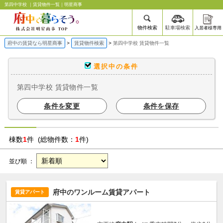
第四中学校 ｜賃貸物件一覧｜明星商事
物件検索
駐車場検索
入居者様専用
府中の賃貸なら明星商事
賃貸物件検索
第四中学校 賃貸物件一覧
選択中の条件
第四中学校 賃貸物件一覧
条件を変更
条件を保存
棟数
1
件 (総物件数：
1
件)
並び順 ：
府中のワンルーム賃貸アパート
賃貸アパート