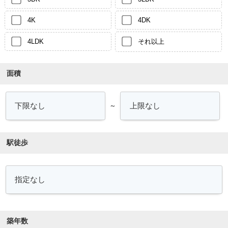
4K
4DK
4LDK
それ以上
面積
～
駅徒歩
築年数