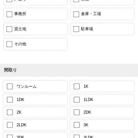
事務所
倉庫・工場
貸土地
駐車場
その他
間取り
ワンルーム
1K
1DK
1LDK
2K
2DK
2LDK
3K
3DK
3LDK