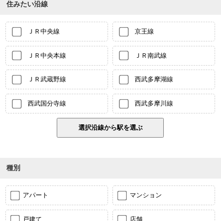
住みたい沿線
ＪＲ中央線
京王線
ＪＲ中央本線
ＪＲ南武線
ＪＲ武蔵野線
西武多摩湖線
西武国分寺線
西武多摩川線
種別
アパート
マンション
戸建て
店舗