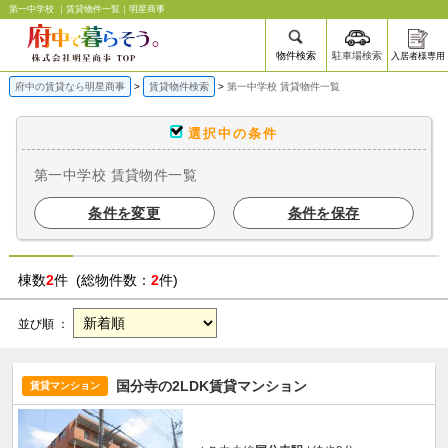
第一中学校 ｜賃貸物件一覧｜明星商事
物件検索
駐車場検索
入居者様専用
府中の賃貸なら明星商事
賃貸物件検索
第一中学校 賃貸物件一覧
選択中の条件
第一中学校 賃貸物件一覧
条件を変更
条件を保存
棟数
2
件 (総物件数：
2
件)
並び順 ：
国分寺の2LDK賃貸マンション
賃貸マンション