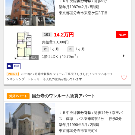
ＪＲ中央線
国分寺駅
/ 徒歩9分
築年月1987年2月 / 5階建
東京都国分寺市東恋ケ窪3丁目
14.2万円
101
NEW
10,000円
1ヶ月
1ヶ月
敷
礼
2
1階
2LDK（49.79ｍ
）
動画
2021年12月時大規模リフォーム工事完了しました！システムキッチ
ンやシャンプードレッサー等人気の設備が揃っています
国分寺のワンルーム賃貸アパート
賃貸アパート
ＪＲ中央線
国分寺駅
/ 徒歩14分 / 京王バ
ス 藤塚 バス乗車時間5分 停歩3分
築年月1990年5月 / 2階建
東京都国分寺市東元町4