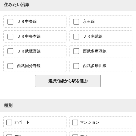
住みたい沿線
ＪＲ中央線
京王線
ＪＲ中央本線
ＪＲ南武線
ＪＲ武蔵野線
西武多摩湖線
西武国分寺線
西武多摩川線
種別
アパート
マンション