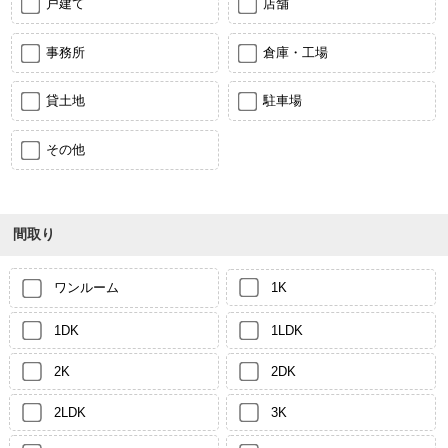
戸建て
店舗
事務所
倉庫・工場
貸土地
駐車場
その他
間取り
ワンルーム
1K
1DK
1LDK
2K
2DK
2LDK
3K