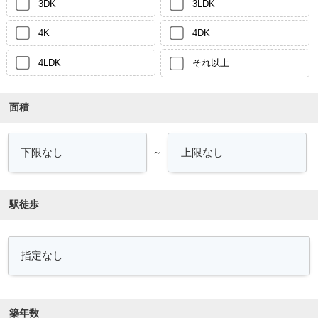
3DK
3LDK
4K
4DK
4LDK
それ以上
面積
～
駅徒歩
築年数