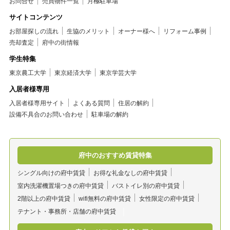
お問合せ
売買物件一覧
月極駐車場
サイトコンテンツ
お部屋探しの流れ
生協のメリット
オーナー様へ
リフォーム事例
売却査定
府中の街情報
学生特集
東京農工大学
東京経済大学
東京学芸大学
入居者様専用
入居者様専用サイト
よくある質問
住居の解約
設備不具合のお問い合わせ
駐車場の解約
府中のおすすめ賃貸特集
シングル向けの府中賃貸
お得な礼金なしの府中賃貸
室内洗濯機置場つきの府中賃貸
バストイレ別の府中賃貸
2階以上の府中賃貸
wifi無料の府中賃貸
女性限定の府中賃貸
テナント・事務所・店舗の府中賃貸