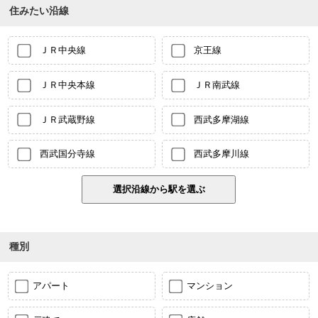
住みたい沿線
ＪＲ中央線
京王線
ＪＲ中央本線
ＪＲ南武線
ＪＲ武蔵野線
西武多摩湖線
西武国分寺線
西武多摩川線
種別
アパート
マンション