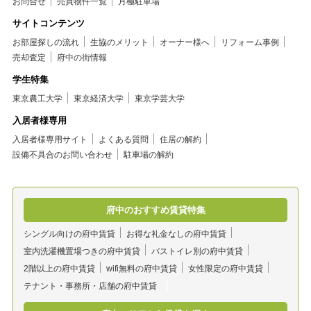
お問合せ
売買物件一覧
月極駐車場
サイトコンテンツ
お部屋探しの流れ
生協のメリット
オーナー様へ
リフォーム事例
売却査定
府中の街情報
学生特集
東京農工大学
東京経済大学
東京学芸大学
入居者様専用
入居者様専用サイト
よくある質問
住居の解約
設備不具合のお問い合わせ
駐車場の解約
府中のおすすめ賃貸特集
シングル向けの府中賃貸
お得な礼金なしの府中賃貸
室内洗濯機置場つきの府中賃貸
バストイレ別の府中賃貸
2階以上の府中賃貸
wifi無料の府中賃貸
女性限定の府中賃貸
テナント・事務所・店舗の府中賃貸