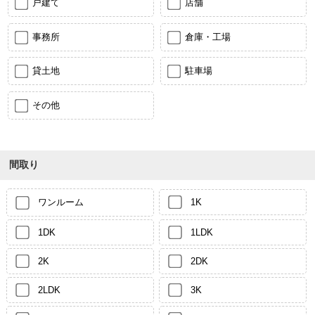
戸建て
店舗
事務所
倉庫・工場
貸土地
駐車場
その他
間取り
ワンルーム
1K
1DK
1LDK
2K
2DK
2LDK
3K