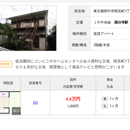
所在地
東京都府中市晴見町3丁目
交通
ＪＲ中央線
国分寺駅
物件種別
賃貸アパート
階数/構造
2階建/木造
徒歩圏内にコンビニやホームセンターがあり便利な立地 晴見町3
セスも良好な立地 残置物として液晶テレビと照明がございます
賃料
敷金
間取図
部屋番号
共益費/管理費
礼金
4.6万円
1ヶ月
敷
101
1ヶ月
1,000円
礼