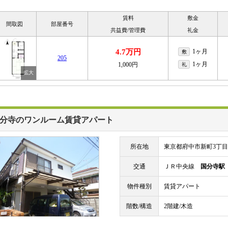
賃料
敷金
間取図
部屋番号
共益費/管理費
礼金
4.7万円
1ヶ月
敷
205
1ヶ月
1,000円
礼
分寺のワンルーム賃貸アパート
所在地
東京都府中市新町3丁目
交通
ＪＲ中央線
国分寺駅
物件種別
賃貸アパート
階数/構造
2階建/木造