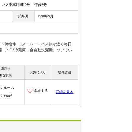
バス乗車時間10分 停歩3分
築年月
1990年9月
フト付物件 ♪スーパー・バス停が近く毎日
（2ﾄﾞｱ冷蔵庫・全自動洗濯機）ついてい
間取り
お気に入り
物件詳細
専有面積
ンルーム
詳細を見る
2
17.39ｍ