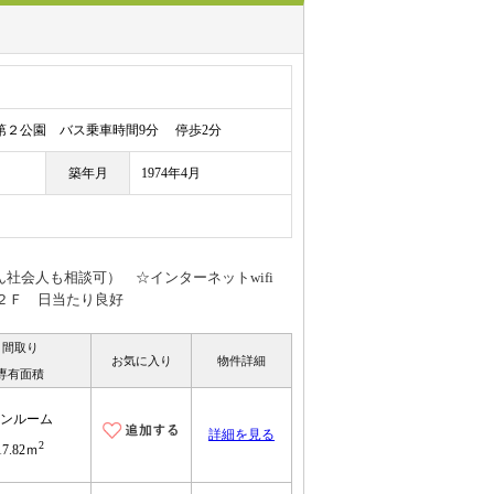
２公園 バス乗車時間9分 停歩2分
築年月
1974年4月
ん社会人も相談可） ☆インターネットwifi
２Ｆ 日当たり良好
間取り
お気に入り
物件詳細
専有面積
ンルーム
詳細を見る
2
17.82ｍ