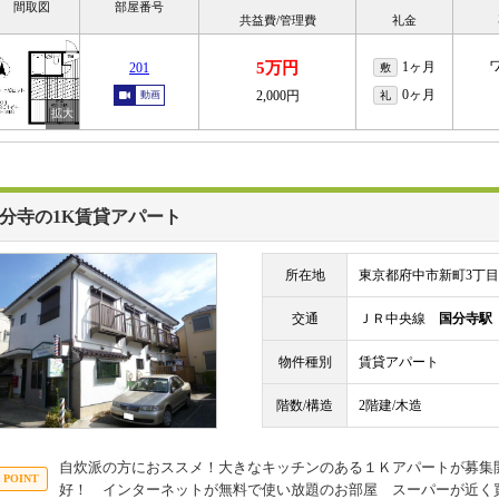
間取図
部屋番号
共益費/管理費
礼金
5万円
1ヶ月
201
敷
0ヶ月
2,000円
動画
礼
分寺の1K賃貸アパート
所在地
東京都府中市新町3丁目
交通
ＪＲ中央線
国分寺駅
物件種別
賃貸アパート
階数/構造
2階建/木造
自炊派の方におススメ！大きなキッチンのある１Ｋアパートが募集
好！ インターネットが無料で使い放題のお部屋 スーパーが近く