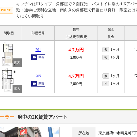
キッチンはIHタイプ 角部屋で２面採光 バストイレ別の１Kアパ
勤・通学に便利な立地 南向きの角部屋で日当たり良好 隣室とは
りにくい間取り
賃料
敷金
間取図
部屋番号
共益費/管理費
礼金
4.7万円
1ヶ月
201
敷
1ヶ月
2,000円
動画
礼
4.7万円
1ヶ月
205
敷
1ヶ月
2,000円
動画
礼
ーラー
府中の2K賃貸アパート
所在地
東京都府中市晴見町3