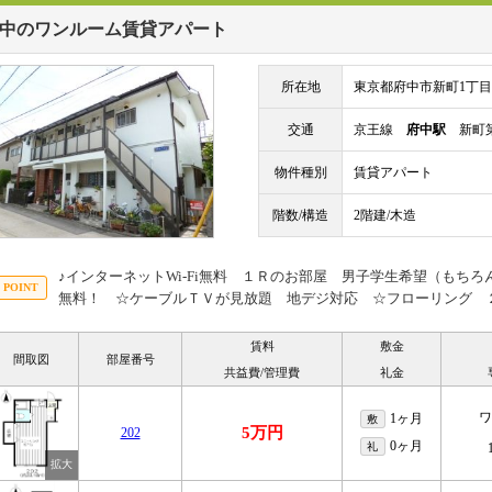
中のワンルーム賃貸アパート
所在地
東京都府中市新町1丁目
交通
京王線
府中駅
新町第
物件種別
賃貸アパート
階数/構造
2階建/木造
♪インターネットWi-Fi無料 １Ｒのお部屋 男子学生希望（もちろ
無料！ ☆ケーブルＴＶが見放題 地デジ対応 ☆フローリング 
賃料
敷金
間取図
部屋番号
共益費/管理費
礼金
ワ
1ヶ月
敷
5万円
202
0ヶ月
礼