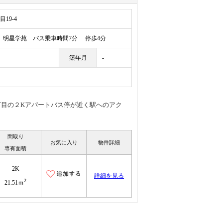
19-4
明星学苑 バス乗車時間7分 停歩4分
築年月
-
丁目の２Kアパートバス停が近く駅へのアク
間取り
お気に入り
物件詳細
専有面積
2K
詳細を見る
2
21.51ｍ