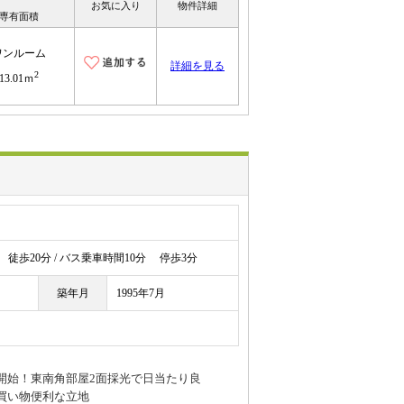
お気に入り
物件詳細
専有面積
ワンルーム
詳細を見る
2
13.01ｍ
徒歩20分 / バス乗車時間10分 停歩3分
築年月
1995年7月
開始！東南角部屋2面採光で日当たり良
買い物便利な立地