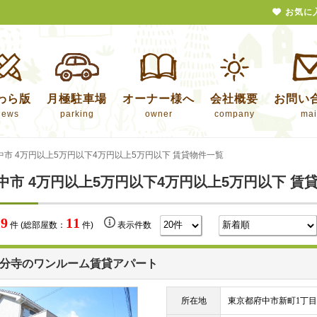
お気に
わら版
月極駐車場
オーナー様へ
会社概要
お問い
news
parking
owner
company
mai
中市 4万円以上5万円以下4万円以上5万円以下 賃貸物件一覧
中市 4万円以上5万円以下4万円以上5万円以下 賃
9
11
数
件 (総部屋数：
件)
表示件数
分寺のワンルーム賃貸アパート
所在地
東京都府中市新町1丁目