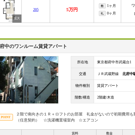
ワ
1ヶ月
敷
5万円
205
0ヶ月
礼
府中のワンルーム賃貸アパート
所在地
東京都府中市武蔵台1
交通
ＪＲ武蔵野線
北府中
物件種別
賃貸アパート
階数/構造
2階建/木造
２階で南向きの１Ｒ＋ロフトのお部屋 礼金がないので初期費用も
（任意契約） ☆洗濯機置場室内 ☆エアコン
賃料
敷金