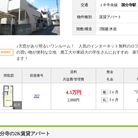
交通
ＪＲ中央線
国分寺駅
物件種別
賃貸アパート
階数/構造
2階建/木造
♪天窓があり明るいワンルーム！ 人気のインターネット無料のロ
の買い物が便利な立地 農工大や東経大の学生さんにおすすめ 家電
ます！
賃料
敷金
間取図
部屋番号
共益費/管理費
礼金
ワ
4.5万円
1ヶ月
敷
202
1ヶ月
2,000円
礼
分寺の2K賃貸アパート