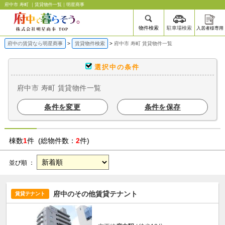
府中市 寿町 ｜賃貸物件一覧｜明星商事
物件検索
駐車場検索
入居者様専用
府中の賃貸なら明星商事
賃貸物件検索
府中市 寿町 賃貸物件一覧
選択中の条件
府中市 寿町 賃貸物件一覧
条件を変更
条件を保存
棟数
1
件 (総物件数：
2
件)
並び順 ：
府中のその他賃貸テナント
賃貸テナント