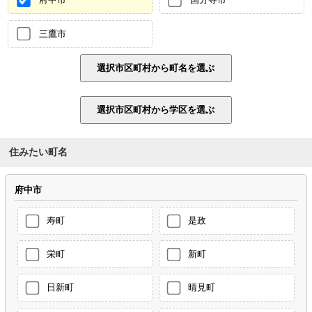
三鷹市
住みたい町名
府中市
寿町
是政
栄町
新町
日新町
晴見町