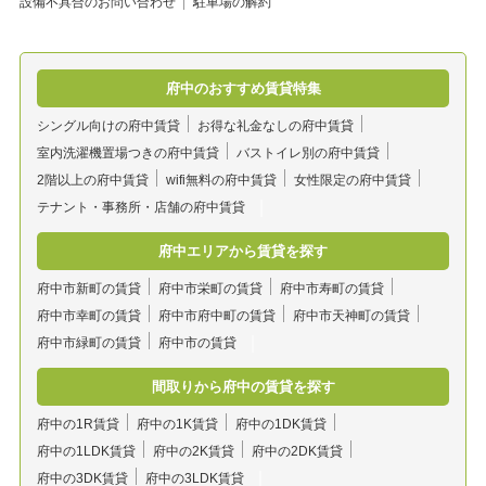
設備不具合のお問い合わせ
駐車場の解約
府中のおすすめ賃貸特集
シングル向けの府中賃貸
お得な礼金なしの府中賃貸
室内洗濯機置場つきの府中賃貸
バストイレ別の府中賃貸
2階以上の府中賃貸
wifi無料の府中賃貸
女性限定の府中賃貸
テナント・事務所・店舗の府中賃貸
府中エリアから賃貸を探す
府中市新町の賃貸
府中市栄町の賃貸
府中市寿町の賃貸
府中市幸町の賃貸
府中市府中町の賃貸
府中市天神町の賃貸
府中市緑町の賃貸
府中市の賃貸
間取りから府中の賃貸を探す
府中の1R賃貸
府中の1K賃貸
府中の1DK賃貸
府中の1LDK賃貸
府中の2K賃貸
府中の2DK賃貸
府中の3DK賃貸
府中の3LDK賃貸