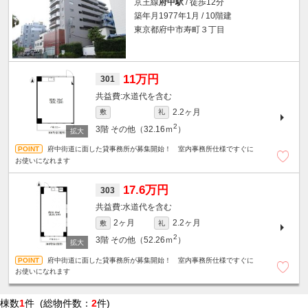
京王線
府中駅
/ 徒歩12分
築年月1977年1月 / 10階建
東京都府中市寿町３丁目
11万円
301
水道代を含む
2.2ヶ月
敷
礼
2
3階
その他（32.16ｍ
）
府中街道に面した貸事務所が募集開始！ 室内事務所仕様ですぐに
お使いになれます
17.6万円
303
水道代を含む
2ヶ月
2.2ヶ月
敷
礼
2
3階
その他（52.26ｍ
）
府中街道に面した貸事務所が募集開始！ 室内事務所仕様ですぐに
お使いになれます
棟数
1
件 (総物件数：
2
件)