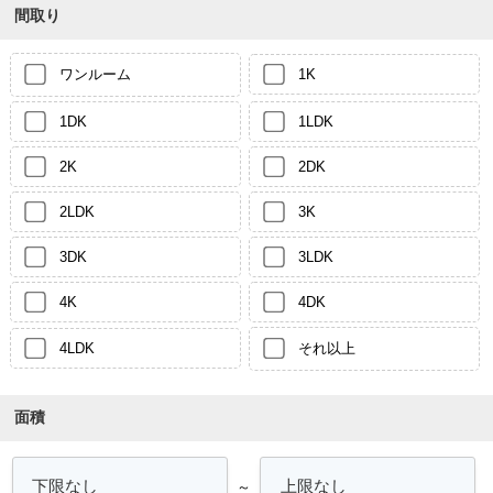
間取り
ワンルーム
1K
1DK
1LDK
2K
2DK
2LDK
3K
3DK
3LDK
4K
4DK
4LDK
それ以上
面積
～