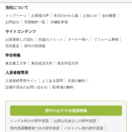
当社について
トップページ
お客様の声
本日のかわら版
お知らせ
会社概要
お問合せ
売買物件一覧
月極駐車場
サイトコンテンツ
お部屋探しの流れ
生協のメリット
オーナー様へ
リフォーム事例
売却査定
府中の街情報
学生特集
東京農工大学
東京経済大学
東京学芸大学
入居者様専用
入居者様専用サイト
よくある質問
住居の解約
設備不具合のお問い合わせ
駐車場の解約
府中のおすすめ賃貸特集
シングル向けの府中賃貸
お得な礼金なしの府中賃貸
室内洗濯機置場つきの府中賃貸
バストイレ別の府中賃貸