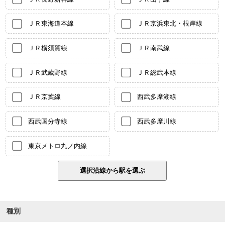
ＪＲ東海道本線
ＪＲ京浜東北・根岸線
ＪＲ横須賀線
ＪＲ南武線
ＪＲ武蔵野線
ＪＲ総武本線
ＪＲ京葉線
西武多摩湖線
西武国分寺線
西武多摩川線
東京メトロ丸ノ内線
種別