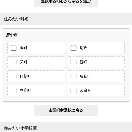
住みたい町名
府中市
寿町
是政
栄町
新町
日新町
晴見町
本宿町
武蔵台
住みたい小学校区