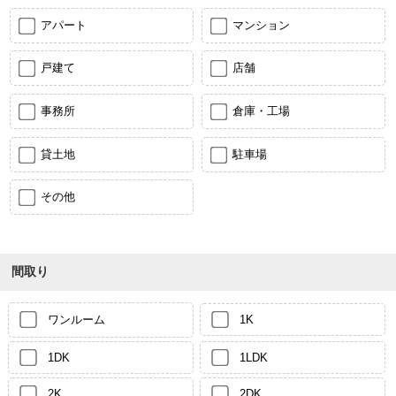
アパート
マンション
戸建て
店舗
事務所
倉庫・工場
貸土地
駐車場
その他
間取り
ワンルーム
1K
1DK
1LDK
2K
2DK