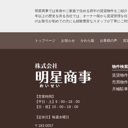
明星商事では単身やご家族で住める府中の賃貸物件をご紹介
年以上の歴史を誇る当社では、オーナー様から賃貸管理を任
のお取引が初めての方にも経験豊富なスタッフが丁寧にご対
トップページ
お知らせ
かわら版
お客様の声
賃
物件検
賃貸物
売買物
月極駐
【営業時間】
【平日・土】9：00～18：00
【日・祝】10：00～18：00
【定休日】毎週水曜日
〒183-0057