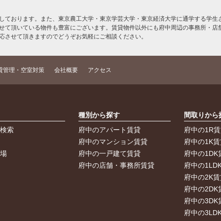
しております。また、東京農工大学・東京学芸大学・東京経済大学に通学する学生さ
せて頂いている物件も豊富にございます。賃貸物件以外にも府中周辺の事務所・店
応させて頂きますのでどうぞお気軽にご相談ください。
貸管理・空室対策
会社概要
アクセス
索
種別から探す
間取りから
件検索
府中のアパート賃貸
府中の1R
件
府中のマンション賃貸
府中の1K賃
車場
府中の一戸建て賃貸
府中の1DK
府中の店舗・事務所賃貸
府中の1LD
府中の2K賃
府中の2DK
府中の3DK
府中の3LD