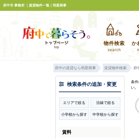
府中市 事務所 ｜賃貸物件一覧｜明星商事
物件検索
か
search
府中の賃貸なら明星商事
賃貸物件検索
府
条件
検索条件の追加・変更
い。
エリアで絞る
沿線で絞る
小学校から探す
中学校から探す
賃料