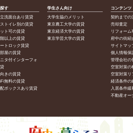
ら探す
学生さん向け
コンテンツ
独立洗面台あり賃貸
大学生協のメリット
契約までの
バストイレ別の賃貸
東京農工大学の賃貸
売却査定
ペット可の賃貸
東京経済大学の賃貸
リフォーム
２階以上の賃貸
東京学芸大学の賃貸
府中の街紹
オートロック賃貸
サイトマッ
角部屋の賃貸
個人情報保
モニタ付インターフォ
管理会社の
賃貸
空室対策の
南向きの賃貸
空室対策リ
iFi無料の賃貸
経済条件の
宅配ボックスあり賃貸
入居条件緩
不動産オー