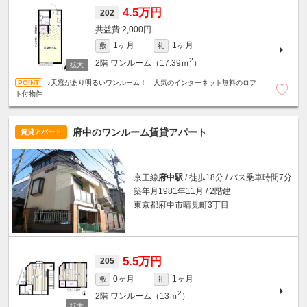
4.5万円
202
2,000円
1ヶ月
1ヶ月
敷
礼
2
2階
ワンルーム（17.39ｍ
）
♪天窓があり明るいワンルーム！ 人気のインターネット無料のロフ
ト付物件
府中のワンルーム賃貸アパート
賃貸アパート
京王線
府中駅
/ 徒歩18分 / バス乗車時間7分
築年月1981年11月 / 2階建
東京都府中市晴見町3丁目
5.5万円
205
0ヶ月
1ヶ月
敷
礼
2
2階
ワンルーム（13ｍ
）