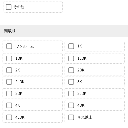
その他
間取り
ワンルーム
1K
1DK
1LDK
2K
2DK
2LDK
3K
3DK
3LDK
4K
4DK
4LDK
それ以上