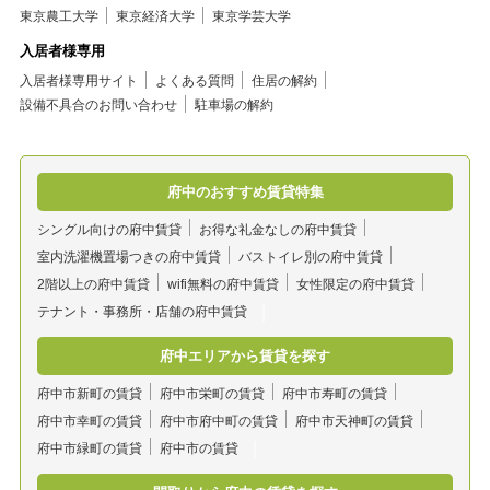
東京農工大学
東京経済大学
東京学芸大学
入居者様専用
入居者様専用サイト
よくある質問
住居の解約
設備不具合のお問い合わせ
駐車場の解約
府中のおすすめ賃貸特集
シングル向けの府中賃貸
お得な礼金なしの府中賃貸
室内洗濯機置場つきの府中賃貸
バストイレ別の府中賃貸
2階以上の府中賃貸
wifi無料の府中賃貸
女性限定の府中賃貸
テナント・事務所・店舗の府中賃貸
府中エリアから賃貸を探す
府中市新町の賃貸
府中市栄町の賃貸
府中市寿町の賃貸
府中市幸町の賃貸
府中市府中町の賃貸
府中市天神町の賃貸
府中市緑町の賃貸
府中市の賃貸