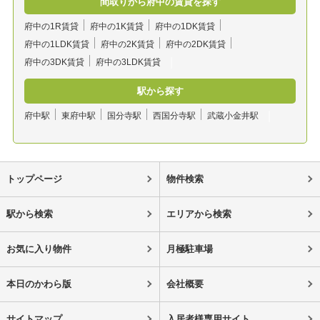
間取りから府中の賃貸を探す
府中の1R賃貸
府中の1K賃貸
府中の1DK賃貸
府中の1LDK賃貸
府中の2K賃貸
府中の2DK賃貸
府中の3DK賃貸
府中の3LDK賃貸
駅から探す
府中駅
東府中駅
国分寺駅
西国分寺駅
武蔵小金井駅
トップページ
物件検索
駅から検索
エリアから検索
お気に入り物件
月極駐車場
本日のかわら版
会社概要
サイトマップ
入居者様専用サイト