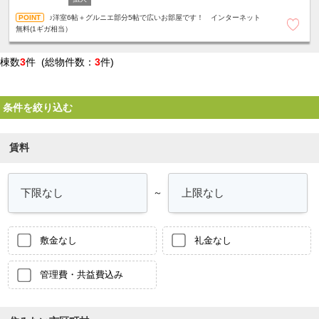
♪洋室6帖＋グルニエ部分5帖で広いお部屋です！ インターネット
無料(1ギガ相当）
棟数
3
件 (総物件数：
3
件)
条件を絞り込む
賃料
～
敷金なし
礼金なし
管理費・共益費込み