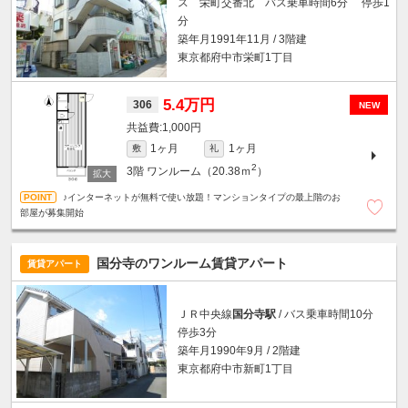
ス 栄町交番北 バス乗車時間6分 停歩1
分
築年月1991年11月 / 3階建
東京都府中市栄町1丁目
5.4万円
306
NEW
1,000円
1ヶ月
1ヶ月
敷
礼
2
3階
ワンルーム（20.38ｍ
）
♪インターネットが無料で使い放題！マンションタイプの最上階のお
部屋が募集開始
国分寺のワンルーム賃貸アパート
賃貸アパート
ＪＲ中央線
国分寺駅
/ バス乗車時間10分
停歩3分
築年月1990年9月 / 2階建
東京都府中市新町1丁目