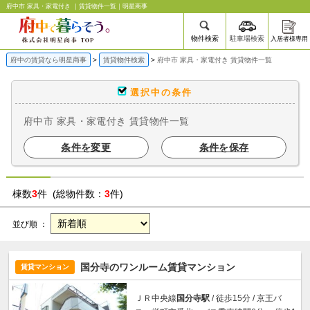
府中市 家具・家電付き ｜賃貸物件一覧｜明星商事
物件検索
駐車場検索
入居者様専用
府中の賃貸なら明星商事
賃貸物件検索
府中市 家具・家電付き 賃貸物件一覧
選択中の条件
府中市 家具・家電付き 賃貸物件一覧
条件を変更
条件を保存
棟数
3
件 (総物件数：
3
件)
並び順 ：
国分寺のワンルーム賃貸マンション
賃貸マンション
ＪＲ中央線
国分寺駅
/ 徒歩15分 / 京王バ