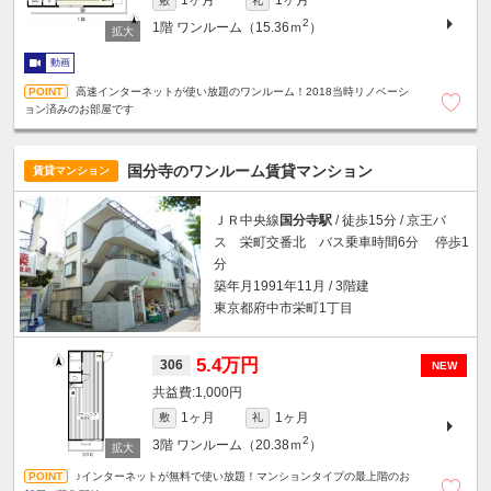
1ヶ月
1ヶ月
敷
礼
2
1階
ワンルーム（15.36ｍ
）
動画
高速インターネットが使い放題のワンルーム！2018当時リノベーシ
ョン済みのお部屋です
国分寺のワンルーム賃貸マンション
賃貸マンション
ＪＲ中央線
国分寺駅
/ 徒歩15分 / 京王バ
ス 栄町交番北 バス乗車時間6分 停歩1
分
築年月1991年11月 / 3階建
東京都府中市栄町1丁目
5.4万円
306
NEW
1,000円
1ヶ月
1ヶ月
敷
礼
2
3階
ワンルーム（20.38ｍ
）
♪インターネットが無料で使い放題！マンションタイプの最上階のお