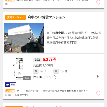
備
府中の1K賃貸マンション
賃貸マンション
京王線
府中駅
/ バス乗車時間7分 停歩2分
築年月1974年4月 / 地上2階建/地下1階建
東京都府中市新町2丁目
5.3万円
102
2,000円
1ヶ月
1ヶ月
敷
礼
2
2階
1K（19.5ｍ
）
動画
ＷｉＦｉ無料でお得！ 当社貸主につき仲介手数料無料！南向きで
日当たりも良好です♪