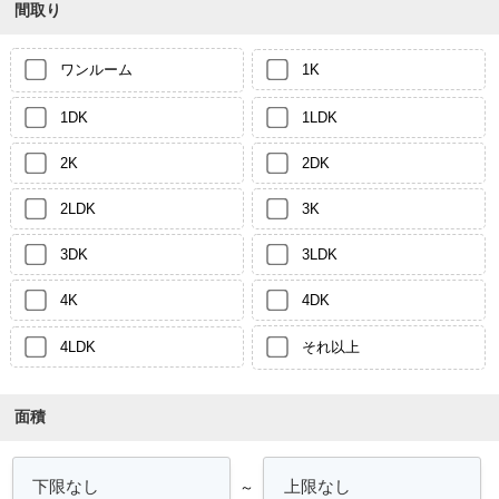
間取り
ワンルーム
1K
1DK
1LDK
2K
2DK
2LDK
3K
3DK
3LDK
4K
4DK
4LDK
それ以上
面積
～