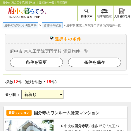
府中市 東京工学院専門学校 ｜賃貸物件一覧｜明星商事
物件検索
駐車場検索
入居者様専用
府中の賃貸なら明星商事
賃貸物件検索
府中市 東京工学院専門学校 賃貸物件一覧
選択中の条件
府中市 東京工学院専門学校 賃貸物件一覧
条件を変更
条件を保存
棟数
12
件 (総物件数：
15
件)
並び順 ：
国分寺のワンルーム賃貸マンション
賃貸マンション
ＪＲ中央線
国分寺駅
/ 徒歩15分 / 京王バ