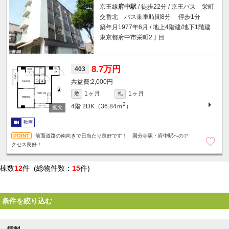
京王線
府中駅
/ 徒歩22分 / 京王バス 栄町
交番北 バス乗車時間8分 停歩1分
築年月1977年6月 / 地上4階建/地下1階建
東京都府中市栄町2丁目
8.7万円
403
2,000円
1ヶ月
1ヶ月
敷
礼
2
4階
2DK（36.84ｍ
）
動画
前面道路の南向きで日当たり良好です！ 国分寺駅・府中駅へのア
クセス良好！
棟数
12
件 (総物件数：
15
件)
条件を絞り込む