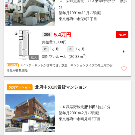
ス 栄町交番北 バス乗車時間6分 停歩1
分
築年月1991年11月 / 3階建
東京都府中市栄町1丁目
5.4万円
306
NEW
1,000円
1ヶ月
1ヶ月
敷
礼
2
3階
ワンルーム（20.38ｍ
）
♪インターネットが無料で使い放題！マンションタイプの最上階のお
部屋が募集開始
北府中の1K賃貸マンション
賃貸マンション
ＪＲ武蔵野線
北府中駅
/ 徒歩1分
築年月2001年2月 / 3階建
東京都府中市晴見町2丁目