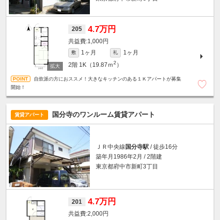
4.7万円
205
1,000円
1ヶ月
1ヶ月
敷
礼
2
2階
1K（19.87ｍ
）
自炊派の方におススメ！大きなキッチンのある１Ｋアパートが募集
開始！
国分寺のワンルーム賃貸アパート
賃貸アパート
ＪＲ中央線
国分寺駅
/ 徒歩16分
築年月1986年2月 / 2階建
東京都府中市新町3丁目
4.7万円
201
2,000円