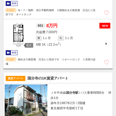
動画
ＷｉＦｉ無料 仲介手数料無料 ５階南向きの角部屋 日当たり良
好です オートロック
8万円
601
NEW
7,000円
1ヶ月
1ヶ月
敷
礼
2
6階
1K（22.2ｍ
）
動画
南向きの角部屋 日当たり良好です ☆オートロック ☆充実の設
備
国分寺の1K賃貸アパート
賃貸アパート
ＪＲ中央線
国分寺駅
/ バス乗車時間8分 停
歩1分
築年月1987年2月 / 2階建
東京都府中市新町1丁目