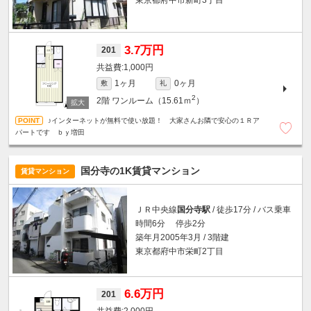
東京都府中市新町3丁目
3.7万円
201
1,000円
1ヶ月
0ヶ月
敷
礼
2
2階
ワンルーム（15.61ｍ
）
♪インターネットが無料で使い放題！ 大家さんお隣で安心の１Ｒア
パートです ｂｙ増田
国分寺の1K賃貸マンション
賃貸マンション
ＪＲ中央線
国分寺駅
/ 徒歩17分 / バス乗車
時間6分 停歩2分
築年月2005年3月 / 3階建
東京都府中市栄町2丁目
6.6万円
201