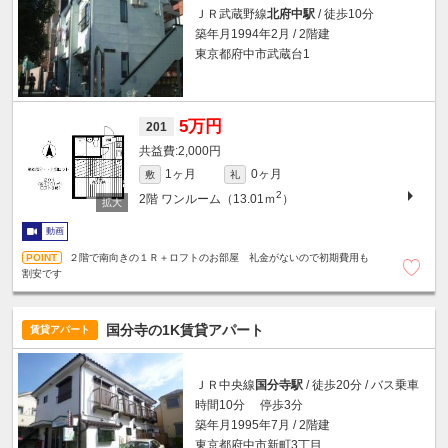
ＪＲ武蔵野線
北府中駅
/ 徒歩10分
築年月1994年2月 / 2階建
東京都府中市武蔵台1
5万円
201
2,000円
1ヶ月
0ヶ月
敷
礼
2
2階
ワンルーム（13.01ｍ
）
動画
２階で南向きの１Ｒ＋ロフトのお部屋 礼金がないので初期費用も
割安です
国分寺の1K賃貸アパート
賃貸アパート
ＪＲ中央線
国分寺駅
/ 徒歩20分 / バス乗車
時間10分 停歩3分
築年月1995年7月 / 2階建
東京都府中市新町3丁目