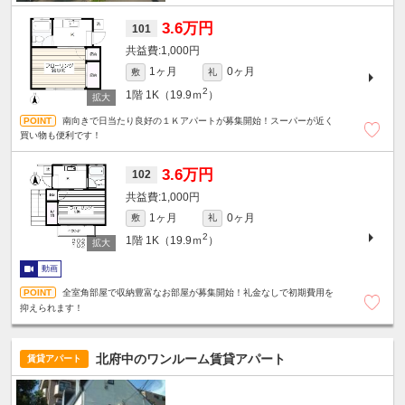
3.6万円
101
1,000円
1ヶ月
0ヶ月
敷
礼
2
1階
1K（19.9ｍ
）
南向きで日当たり良好の１Ｋアパートが募集開始！スーパーが近く
買い物も便利です！
3.6万円
102
1,000円
1ヶ月
0ヶ月
敷
礼
2
1階
1K（19.9ｍ
）
動画
全室角部屋で収納豊富なお部屋が募集開始！礼金なしで初期費用を
抑えられます！
北府中のワンルーム賃貸アパート
賃貸アパート