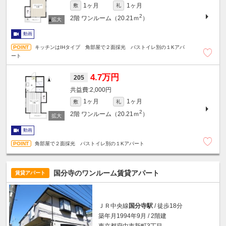
1ヶ月
1ヶ月
敷
礼
2
2階
ワンルーム（20.21ｍ
）
動画
キッチンはIHタイプ 角部屋で２面採光 バストイレ別の１Kアパ
ート
4.7万円
205
2,000円
1ヶ月
1ヶ月
敷
礼
2
2階
ワンルーム（20.21ｍ
）
動画
角部屋で２面採光 バストイレ別の１Kアパート
国分寺のワンルーム賃貸アパート
賃貸アパート
ＪＲ中央線
国分寺駅
/ 徒歩18分
築年月1994年9月 / 2階建