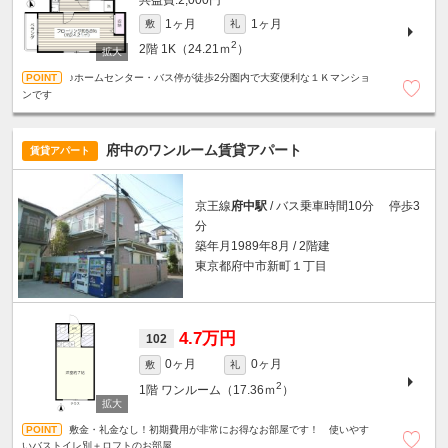
2,000円
1ヶ月
1ヶ月
敷
礼
2
2階
1K（24.21ｍ
）
♪ホームセンター・バス停が徒歩2分圏内で大変便利な１Ｋマンショ
ンです
府中のワンルーム賃貸アパート
賃貸アパート
京王線
府中駅
/ バス乗車時間10分 停歩3
分
築年月1989年8月 / 2階建
東京都府中市新町１丁目
4.7万円
102
0ヶ月
0ヶ月
敷
礼
2
1階
ワンルーム（17.36ｍ
）
敷金・礼金なし！初期費用が非常にお得なお部屋です！ 使いやす
いバストイレ別＋ロフトのお部屋