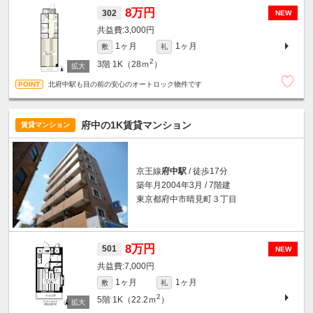
8万円
302
NEW
3,000円
1ヶ月
1ヶ月
敷
礼
2
3階
1K（28ｍ
）
北府中駅も目の前の安心のオートロック物件です
府中の1K賃貸マンション
賃貸マンション
京王線
府中駅
/ 徒歩17分
築年月2004年3月 / 7階建
東京都府中市晴見町３丁目
8万円
501
NEW
7,000円
1ヶ月
1ヶ月
敷
礼
2
5階
1K（22.2ｍ
）