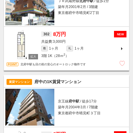
ＪＲ武蔵野線
北府中駅
/ 徒歩1分
築年月2001年2月 / 3階建
東京都府中市晴見町2丁目
8万円
302
NEW
3,000円
1ヶ月
1ヶ月
敷
礼
2
3階
1K（28ｍ
）
北府中駅も目の前の安心のオートロック物件です
府中の1K賃貸マンション
賃貸マンション
京王線
府中駅
/ 徒歩17分
築年月2004年3月 / 7階建
東京都府中市晴見町３丁目