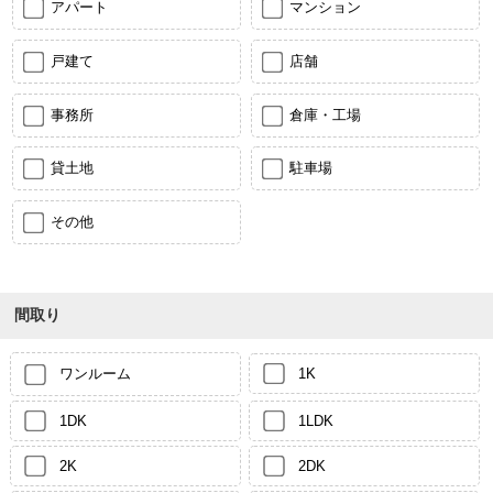
アパート
マンション
戸建て
店舗
事務所
倉庫・工場
貸土地
駐車場
その他
間取り
ワンルーム
1K
1DK
1LDK
2K
2DK