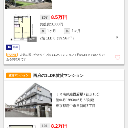
8.5万円
207
3,000円
1ヶ月
1ヶ月
敷
礼
2
2階
1LDK（39.56ｍ
）
動画
人気の振り分けタイプの１LDKマンション！約39.56㎡でゆとりの
ある間取りです
西府の1LDK賃貸マンション
賃貸マンション
ＪＲ南武線
西府駅
/ 徒歩16分
築年月1993年6月 / 3階建
東京都府中市日新町3丁目
8.2万円
101