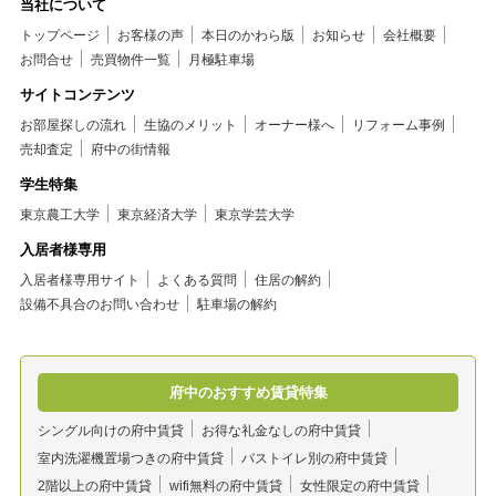
当社について
トップページ
お客様の声
本日のかわら版
お知らせ
会社概要
お問合せ
売買物件一覧
月極駐車場
サイトコンテンツ
お部屋探しの流れ
生協のメリット
オーナー様へ
リフォーム事例
売却査定
府中の街情報
学生特集
東京農工大学
東京経済大学
東京学芸大学
入居者様専用
入居者様専用サイト
よくある質問
住居の解約
設備不具合のお問い合わせ
駐車場の解約
府中のおすすめ賃貸特集
シングル向けの府中賃貸
お得な礼金なしの府中賃貸
室内洗濯機置場つきの府中賃貸
バストイレ別の府中賃貸
2階以上の府中賃貸
wifi無料の府中賃貸
女性限定の府中賃貸