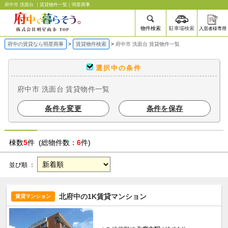
府中市 洗面台 ｜賃貸物件一覧｜明星商事
物件検索
駐車場検索
入居者様専用
府中の賃貸なら明星商事
賃貸物件検索
府中市 洗面台 賃貸物件一覧
選択中の条件
府中市 洗面台 賃貸物件一覧
条件を変更
条件を保存
棟数
5
件 (総物件数：
6
件)
並び順 ：
北府中の1K賃貸マンション
賃貸マンション