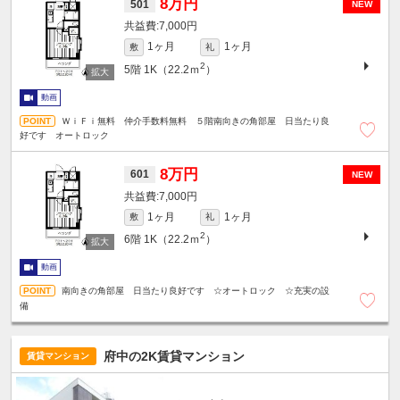
8万円
501
NEW
7,000円
1ヶ月
1ヶ月
敷
礼
2
5階
1K（22.2ｍ
）
動画
ＷｉＦｉ無料 仲介手数料無料 ５階南向きの角部屋 日当たり良
好です オートロック
8万円
601
NEW
7,000円
1ヶ月
1ヶ月
敷
礼
2
6階
1K（22.2ｍ
）
動画
南向きの角部屋 日当たり良好です ☆オートロック ☆充実の設
備
府中の2K賃貸マンション
賃貸マンション