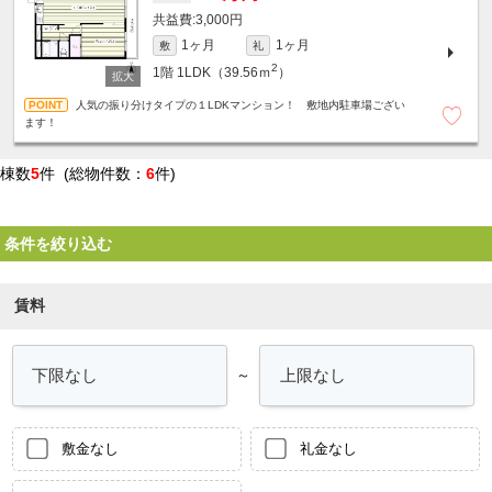
3,000円
1ヶ月
1ヶ月
敷
礼
2
1階
1LDK（39.56ｍ
）
人気の振り分けタイプの１LDKマンション！ 敷地内駐車場ござい
ます！
棟数
5
件 (総物件数：
6
件)
条件を絞り込む
賃料
～
敷金なし
礼金なし