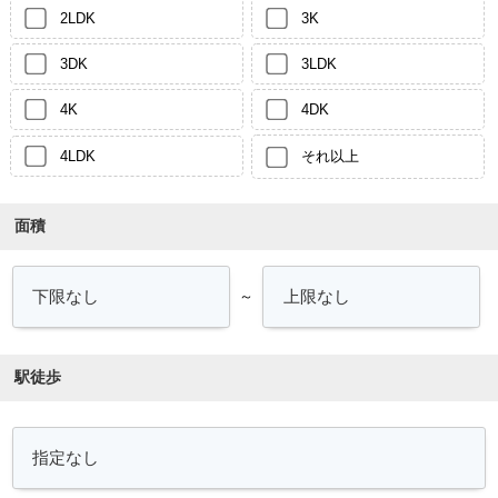
2LDK
3K
3DK
3LDK
4K
4DK
4LDK
それ以上
面積
～
駅徒歩