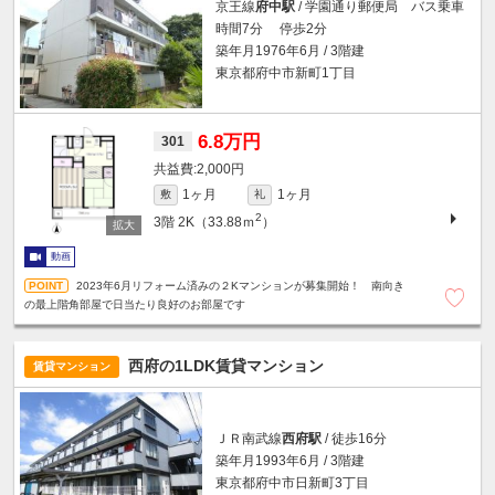
京王線
府中駅
/ 学園通り郵便局 バス乗車
時間7分 停歩2分
築年月1976年6月 / 3階建
東京都府中市新町1丁目
6.8万円
301
2,000円
1ヶ月
1ヶ月
敷
礼
2
3階
2K（33.88ｍ
）
動画
2023年6月リフォーム済みの２Kマンションが募集開始！ 南向き
の最上階角部屋で日当たり良好のお部屋です
西府の1LDK賃貸マンション
賃貸マンション
ＪＲ南武線
西府駅
/ 徒歩16分
築年月1993年6月 / 3階建
東京都府中市日新町3丁目