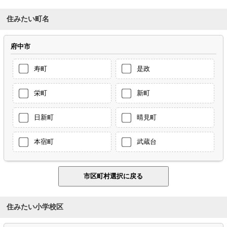
住みたい町名
府中市
寿町
是政
栄町
新町
日新町
晴見町
本宿町
武蔵台
住みたい小学校区