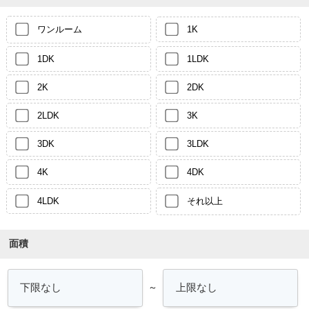
ワンルーム
1K
1DK
1LDK
2K
2DK
2LDK
3K
3DK
3LDK
4K
4DK
4LDK
それ以上
面積
～