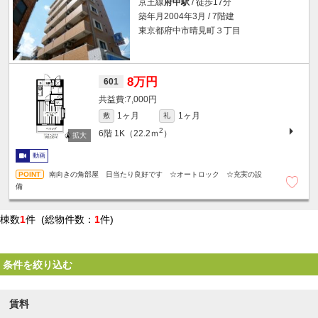
京王線
府中駅
/ 徒歩17分
築年月2004年3月 / 7階建
東京都府中市晴見町３丁目
8万円
601
7,000円
1ヶ月
1ヶ月
敷
礼
2
6階
1K（22.2ｍ
）
動画
南向きの角部屋 日当たり良好です ☆オートロック ☆充実の設
備
棟数
1
件 (総物件数：
1
件)
条件を絞り込む
賃料