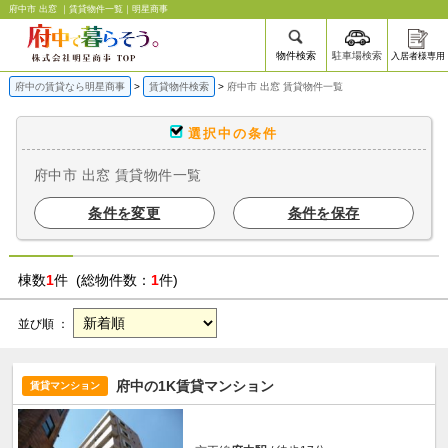
府中市 出窓 ｜賃貸物件一覧｜明星商事
物件検索
駐車場検索
入居者様専用
府中の賃貸なら明星商事
賃貸物件検索
府中市 出窓 賃貸物件一覧
選択中の条件
府中市 出窓 賃貸物件一覧
条件を変更
条件を保存
棟数
1
件 (総物件数：
1
件)
並び順 ：
府中の1K賃貸マンション
賃貸マンション