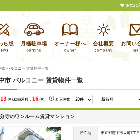
お気に
わら版
月極駐車場
オーナー様へ
会社概要
お問い
news
parking
owner
company
mai
中市 バルコニー 賃貸物件一覧
中市 バルコニー 賃貸物件一覧
13
16
数
件 (総部屋数：
件)
表示件数
分寺のワンルーム賃貸マンション
所在地
東京都府中市栄町1丁目