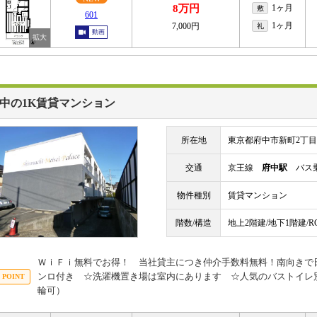
8万円
1ヶ月
敷
601
1ヶ月
7,000円
礼
動画
中の1K賃貸マンション
所在地
東京都府中市新町2丁目
交通
京王線
府中駅
バス乗
物件種別
賃貸マンション
階数/構造
地上2階建/地下1階建/
ＷｉＦｉ無料でお得！ 当社貸主につき仲介手数料無料！南向きで
ンロ付き ☆洗濯機置き場は室内にあります ☆人気のバストイレ
輪可）