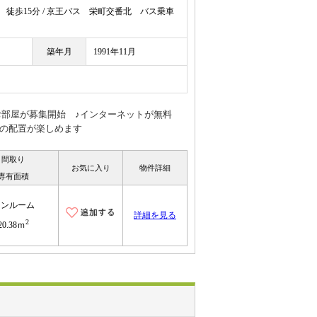
徒歩15分 / 京王バス 栄町交番北 バス乗車
築年月
1991年11月
お部屋が募集開始 ♪インターネットが無料
具の配置が楽しめます
間取り
お気に入り
物件詳細
専有面積
ワンルーム
詳細を見る
2
20.38ｍ