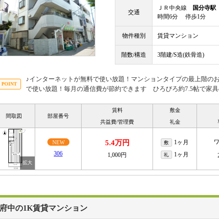
ＪＲ中央線
国分寺駅
交通
時間6分 停歩1分
物件種別
賃貸マンション
階数/構造
3階建/S造(鉄骨造)
♪インターネットが無料で使い放題！マンションタイプの最上階の
で使い放題！毎月の通信費が節約できます ひろびろ約7.5帖で家
賃料
敷金
間取図
部屋番号
共益費/管理費
礼金
5.4万円
1ヶ月
NEW
敷
306
1ヶ月
1,000円
礼
府中の1K賃貸マンション