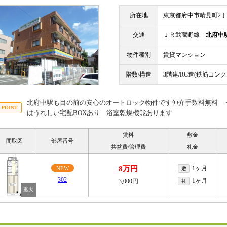
所在地
東京都府中市晴見町2
交通
ＪＲ武蔵野線
北府中
物件種別
賃貸マンション
階数/構造
3階建/RC造(鉄筋コン
北府中駅も目の前の安心のオートロック物件です仲介手数料無料 
はうれしい宅配BOXあり 浴室乾燥機能あります
賃料
敷金
間取図
部屋番号
共益費/管理費
礼金
8万円
1ヶ月
NEW
敷
302
1ヶ月
3,000円
礼