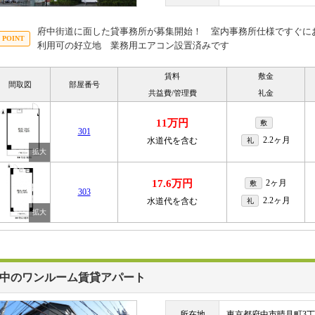
府中街道に面した貸事務所が募集開始！ 室内事務所仕様ですぐに
利用可の好立地 業務用エアコン設置済みです
賃料
敷金
間取図
部屋番号
共益費/管理費
礼金
11万円
敷
301
2.2ヶ月
水道代を含む
礼
17.6万円
2ヶ月
敷
303
2.2ヶ月
水道代を含む
礼
中のワンルーム賃貸アパート
所在地
東京都府中市晴見町3