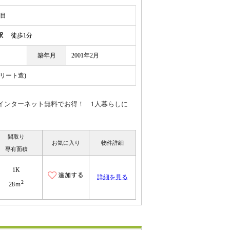
丁目
駅
徒歩1分
築年月
2001年2月
クリート造)
インターネット無料でお得！ 1人暮らしに
間取り
お気に入り
物件詳細
専有面積
1K
詳細を見る
2
28ｍ