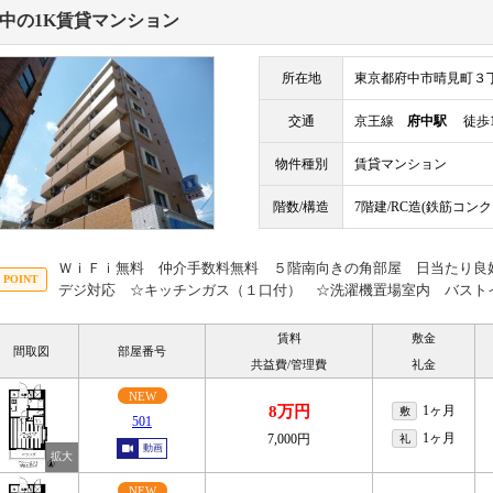
中の1K賃貸マンション
所在地
東京都府中市晴見町３
交通
京王線
府中駅
徒歩1
物件種別
賃貸マンション
階数/構造
7階建/RC造(鉄筋コン
ＷｉＦｉ無料 仲介手数料無料 ５階南向きの角部屋 日当たり良
デジ対応 ☆キッチンガス（１口付） ☆洗濯機置場室内 バスト
賃料
敷金
間取図
部屋番号
共益費/管理費
礼金
NEW
8万円
1ヶ月
敷
501
1ヶ月
7,000円
礼
動画
NEW