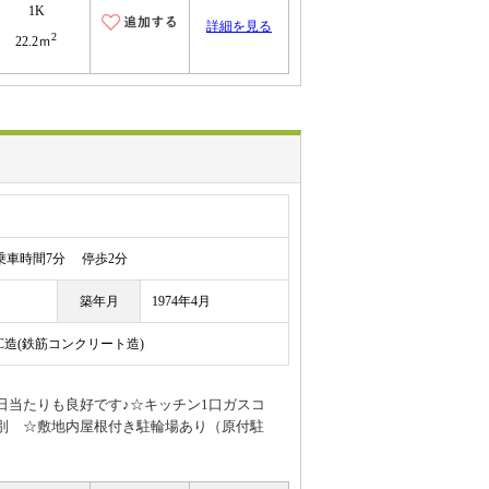
1K
詳細を見る
2
22.2ｍ
車時間7分 停歩2分
築年月
1974年4月
RC造(鉄筋コンクリート造)
日当たりも良好です♪☆キッチン1口ガスコ
別 ☆敷地内屋根付き駐輪場あり（原付駐