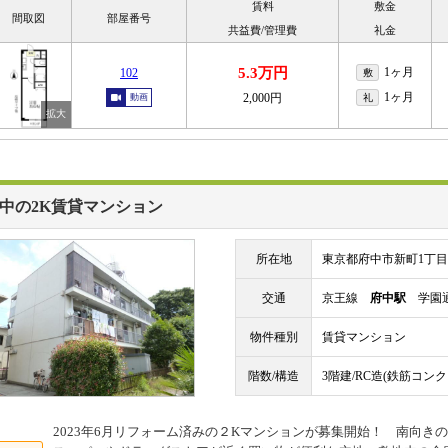
賃料
敷金
間取図
部屋番号
共益費/管理費
礼金
5.3万円
1ヶ月
102
敷
1ヶ月
2,000円
動画
礼
中の2K賃貸マンション
所在地
東京都府中市新町1丁目
交通
京王線
府中駅
学園通
物件種別
賃貸マンション
階数/構造
3階建/RC造(鉄筋コン
2023年6月リフォーム済みの２Kマンションが募集開始！ 南向