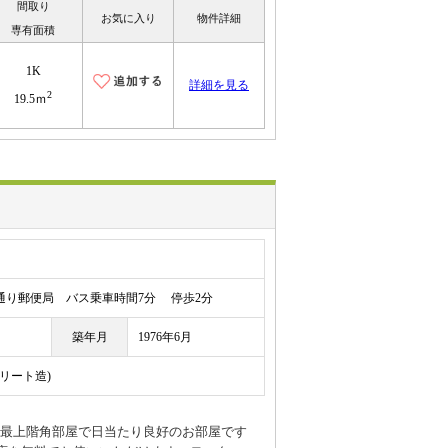
間取り
お気に入り
物件詳細
専有面積
1K
詳細を見る
2
19.5ｍ
り郵便局 バス乗車時間7分 停歩2分
築年月
1976年6月
クリート造)
きの最上階角部屋で日当たり良好のお部屋です