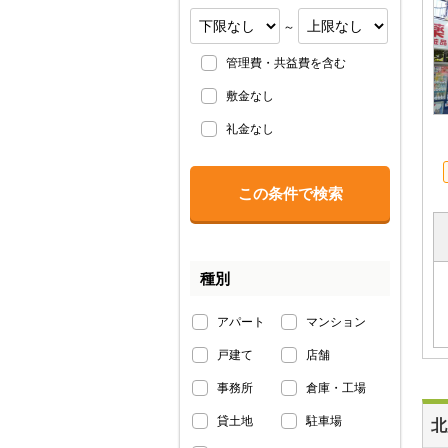
～
管理費・共益費を含む
敷金なし
礼金なし
種別
アパート
マンション
戸建て
店舗
事務所
倉庫・工場
貸土地
駐車場
北