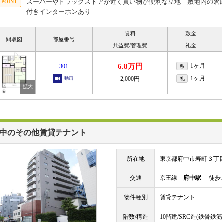
スーパーやドラッグストアが近く買い物が便利な立地 敷地内の倉
付きインターホンあり
賃料
敷金
間取図
部屋番号
共益費/管理費
礼金
6.8万円
1ヶ月
301
敷
1ヶ月
2,000円
動画
礼
中のその他賃貸テナント
所在地
東京都府中市寿町３丁
交通
京王線
府中駅
徒歩1
物件種別
賃貸テナント
階数/構造
10階建/SRC造(鉄骨