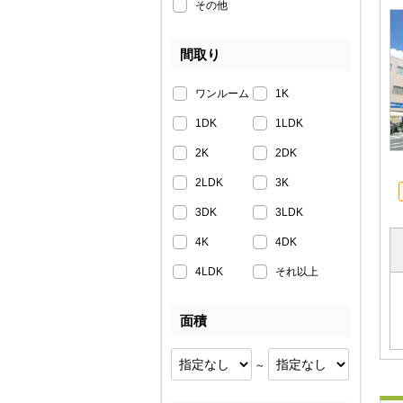
その他
間取り
ワンルーム
1K
1DK
1LDK
2K
2DK
2LDK
3K
3DK
3LDK
4K
4DK
4LDK
それ以上
面積
～