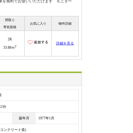
庫を無料でお使いいただけます モニター
間取り
お気に入り
物件詳細
専有面積
2K
詳細を見る
2
33.88ｍ
目
2分
築年月
1977年1月
鉄筋コンクリート造)