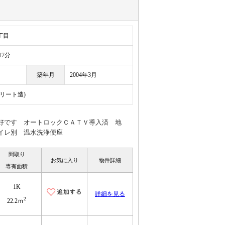
丁目
7分
築年月
2004年3月
クリート造)
好です オートロックＣＡＴＶ導入済 地
イレ別 温水洗浄便座
間取り
お気に入り
物件詳細
専有面積
1K
詳細を見る
2
22.2ｍ