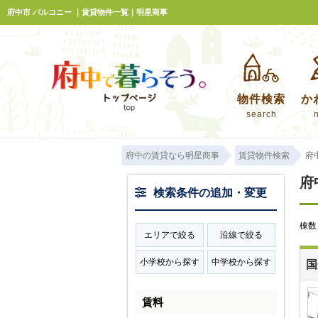
府中市 バルコニー ｜賃貸物件一覧｜明星商事
物件検索
か
search
府中の賃貸なら明星商事
賃貸物件検索
府
府
検索条件の追加・変更
棟
エリアで絞る
沿線で絞る
小学校から探す
中学校から探す
国
賃料