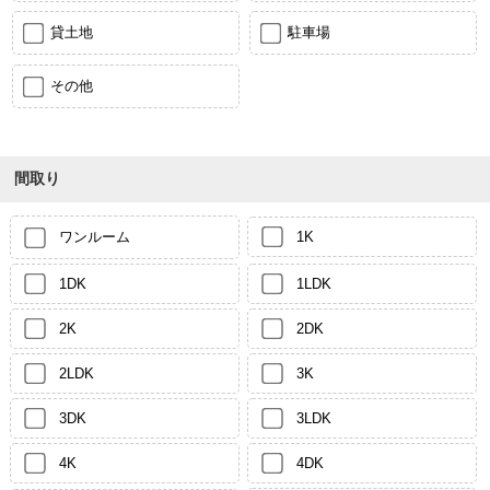
貸土地
駐車場
その他
間取り
ワンルーム
1K
1DK
1LDK
2K
2DK
2LDK
3K
3DK
3LDK
4K
4DK