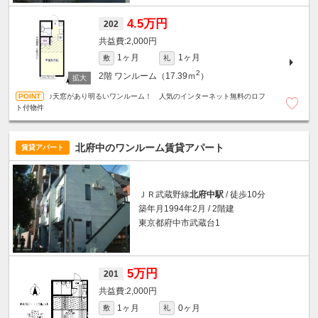
4.5万円
202
2,000円
1ヶ月
1ヶ月
敷
礼
2
2階
ワンルーム（17.39ｍ
）
♪天窓があり明るいワンルーム！ 人気のインターネット無料のロフ
ト付物件
北府中のワンルーム賃貸アパート
賃貸アパート
ＪＲ武蔵野線
北府中駅
/ 徒歩10分
築年月1994年2月 / 2階建
東京都府中市武蔵台1
5万円
201
2,000円
1ヶ月
0ヶ月
敷
礼