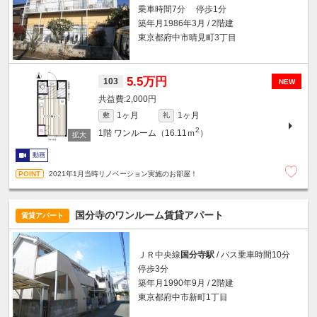
乗車時間7分 停歩1分
築年月1986年3月 / 2階建
東京都府中市晴見町3丁目
5.5万円
103
NEW
2,000円
1ヶ月
1ヶ月
敷
礼
2
1階
ワンルーム（16.11ｍ
）
動画
2021年1月当時リノベーション実施のお部屋！
国分寺のワンルーム賃貸アパート
賃貸アパート
ＪＲ中央線
国分寺駅
/ バス乗車時間10分
停歩3分
築年月1990年9月 / 2階建
東京都府中市新町1丁目