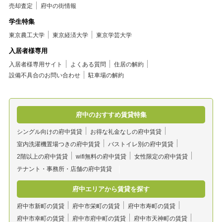
売却査定
府中の街情報
学生特集
東京農工大学
東京経済大学
東京学芸大学
入居者様専用
入居者様専用サイト
よくある質問
住居の解約
設備不具合のお問い合わせ
駐車場の解約
府中のおすすめ賃貸特集
シングル向けの府中賃貸
お得な礼金なしの府中賃貸
室内洗濯機置場つきの府中賃貸
バストイレ別の府中賃貸
2階以上の府中賃貸
wifi無料の府中賃貸
女性限定の府中賃貸
テナント・事務所・店舗の府中賃貸
府中エリアから賃貸を探す
府中市新町の賃貸
府中市栄町の賃貸
府中市寿町の賃貸
府中市幸町の賃貸
府中市府中町の賃貸
府中市天神町の賃貸