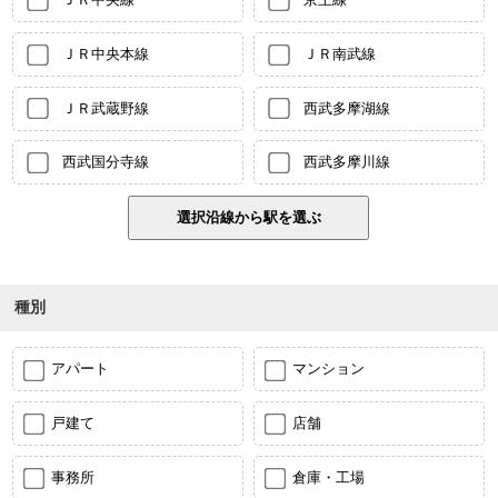
ＪＲ中央本線
ＪＲ南武線
ＪＲ武蔵野線
西武多摩湖線
西武国分寺線
西武多摩川線
種別
アパート
マンション
戸建て
店舗
事務所
倉庫・工場