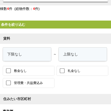
棟数
4
件 (総物件数：
4
件)
条件を絞り込む
賃料
～
敷金なし
礼金なし
管理費・共益費込み
住みたい市区町村