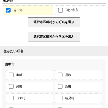
東京都
府中市
国分寺市
住みたい町名
府中市
寿町
是政
栄町
新町
日新町
晴見町