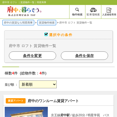
府中市 ロフト ｜賃貸物件一覧｜明星商事
物件検索
駐車場検索
入居者様専用
府中の賃貸なら明星商事
賃貸物件検索
府中市 ロフト 賃貸物件一覧
選択中の条件
府中市 ロフト 賃貸物件一覧
条件を変更
条件を保存
棟数
4
件 (総物件数：
4
件)
並び順 ：
府中のワンルーム賃貸アパート
賃貸アパート
京王線
府中駅
/ 徒歩20分 / 明星学苑 バス