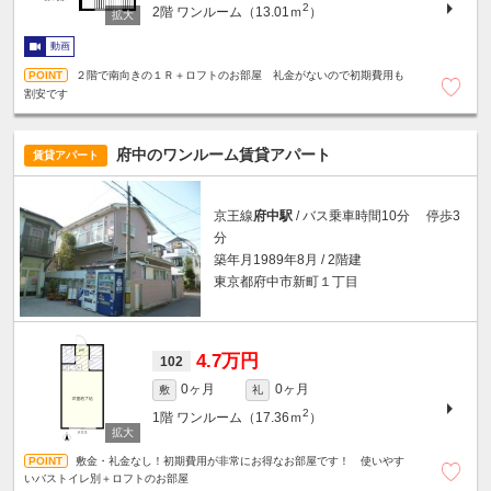
2
2階
ワンルーム（13.01ｍ
）
動画
２階で南向きの１Ｒ＋ロフトのお部屋 礼金がないので初期費用も
割安です
府中のワンルーム賃貸アパート
賃貸アパート
京王線
府中駅
/ バス乗車時間10分 停歩3
分
築年月1989年8月 / 2階建
東京都府中市新町１丁目
4.7万円
102
0ヶ月
0ヶ月
敷
礼
2
1階
ワンルーム（17.36ｍ
）
敷金・礼金なし！初期費用が非常にお得なお部屋です！ 使いやす
いバストイレ別＋ロフトのお部屋