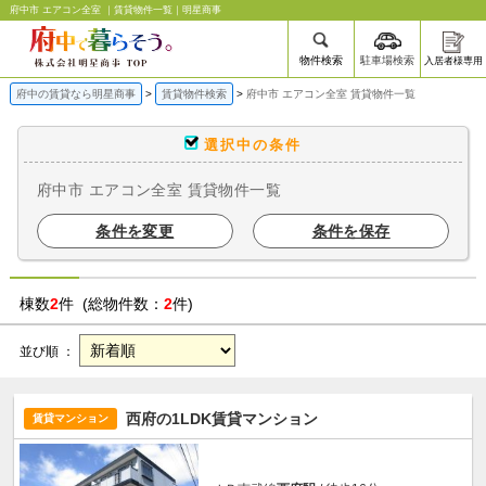
府中市 エアコン全室 ｜賃貸物件一覧｜明星商事
物件検索
駐車場検索
入居者様専用
府中の賃貸なら明星商事
賃貸物件検索
府中市 エアコン全室 賃貸物件一覧
選択中の条件
府中市 エアコン全室 賃貸物件一覧
条件を変更
条件を保存
棟数
2
件 (総物件数：
2
件)
並び順 ：
西府の1LDK賃貸マンション
賃貸マンション