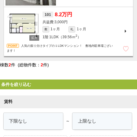
8.2万円
101
3,000円
1ヶ月
1ヶ月
敷
礼
2
1階
1LDK（39.56ｍ
）
人気の振り分けタイプの１LDKマンション！ 敷地内駐車場ござい
ます！
棟数
2
件 (総物件数：
2
件)
条件を絞り込む
賃料
～