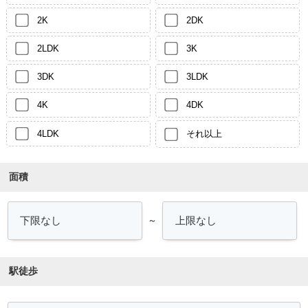
2K
2DK
2LDK
3K
3DK
3LDK
4K
4DK
4LDK
それ以上
面積
～
駅徒歩