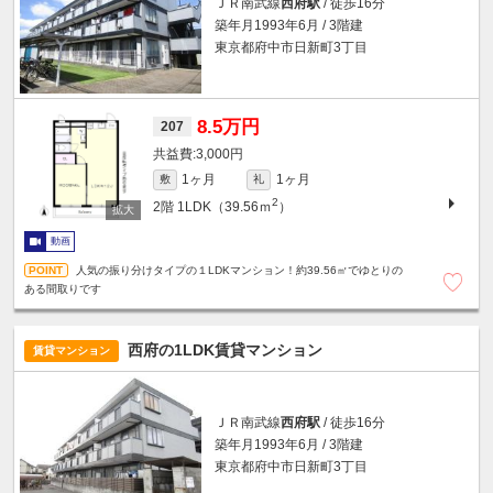
ＪＲ南武線
西府駅
/ 徒歩16分
築年月1993年6月 / 3階建
東京都府中市日新町3丁目
8.5万円
207
3,000円
1ヶ月
1ヶ月
敷
礼
2
2階
1LDK（39.56ｍ
）
動画
人気の振り分けタイプの１LDKマンション！約39.56㎡でゆとりの
ある間取りです
西府の1LDK賃貸マンション
賃貸マンション
ＪＲ南武線
西府駅
/ 徒歩16分
築年月1993年6月 / 3階建
東京都府中市日新町3丁目