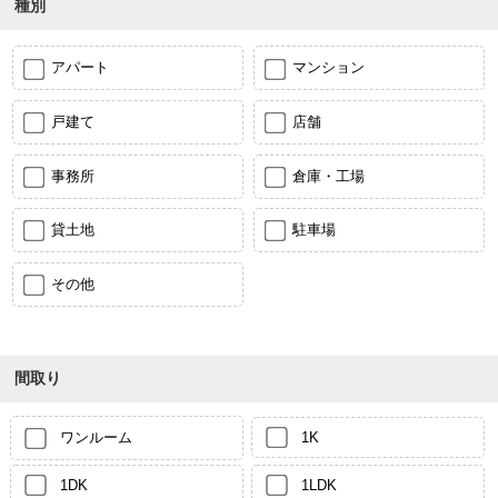
種別
アパート
マンション
戸建て
店舗
事務所
倉庫・工場
貸土地
駐車場
その他
間取り
ワンルーム
1K
1DK
1LDK