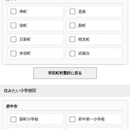
寿町
是政
栄町
新町
日新町
晴見町
本宿町
武蔵台
住みたい小学校区
府中市
新町小学校
府中第一小学校