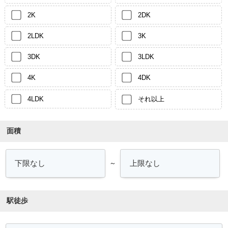
2K
2DK
2LDK
3K
3DK
3LDK
4K
4DK
4LDK
それ以上
面積
～
駅徒歩