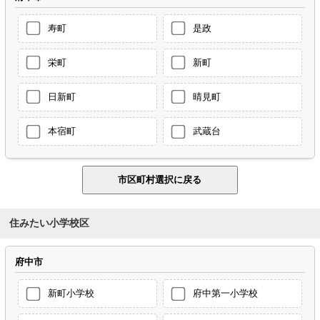
寿町
是政
栄町
新町
日新町
晴見町
本宿町
武蔵台
住みたい小学校区
府中市
新町小学校
府中第一小学校