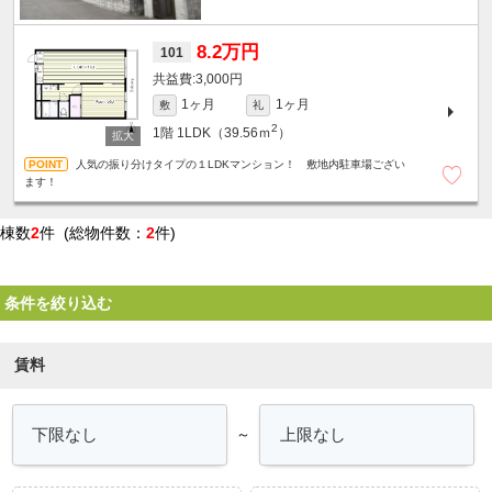
8.2万円
101
3,000円
1ヶ月
1ヶ月
敷
礼
2
1階
1LDK（39.56ｍ
）
人気の振り分けタイプの１LDKマンション！ 敷地内駐車場ござい
ます！
棟数
2
件 (総物件数：
2
件)
条件を絞り込む
賃料
～