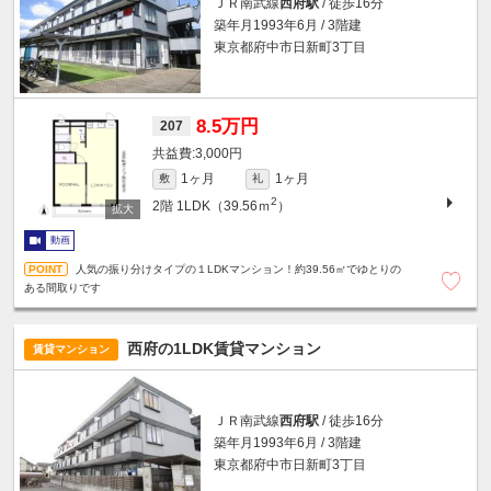
ＪＲ南武線
西府駅
/ 徒歩16分
築年月1993年6月 / 3階建
東京都府中市日新町3丁目
8.5万円
207
3,000円
1ヶ月
1ヶ月
敷
礼
2
2階
1LDK（39.56ｍ
）
動画
人気の振り分けタイプの１LDKマンション！約39.56㎡でゆとりの
ある間取りです
西府の1LDK賃貸マンション
賃貸マンション
ＪＲ南武線
西府駅
/ 徒歩16分
築年月1993年6月 / 3階建
東京都府中市日新町3丁目