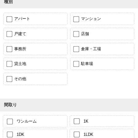
種別
アパート
マンション
戸建て
店舗
事務所
倉庫・工場
貸土地
駐車場
その他
間取り
ワンルーム
1K
1DK
1LDK