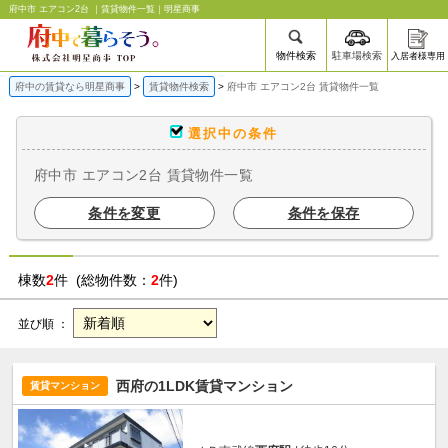
府中市 エアコン2台 ｜賃貸物件一覧｜明星商事
物件検索
駐車場検索
入居者様専用
府中の賃貸なら明星商事
賃貸物件検索
府中市 エアコン2台 賃貸物件一覧
選択中の条件
府中市 エアコン2台 賃貸物件一覧
条件を変更
条件を保存
棟数
2
件 (総物件数：
2
件)
並び順 ：
西府の1LDK賃貸マンション
賃貸マンション