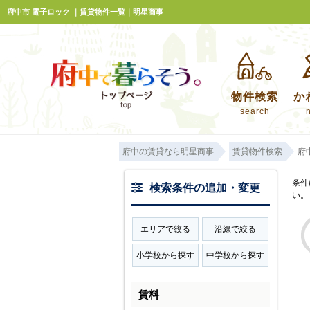
府中市 電子ロック ｜賃貸物件一覧｜明星商事
物件検索
か
search
府中の賃貸なら明星商事
賃貸物件検索
府
条件
検索条件の追加・変更
い。
エリアで絞る
沿線で絞る
小学校から探す
中学校から探す
賃料