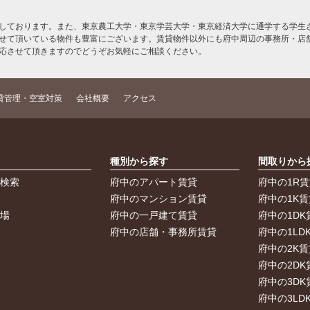
しております。また、東京農工大学・東京学芸大学・東京経済大学に通学する学生さ
せて頂いている物件も豊富にございます。賃貸物件以外にも府中周辺の事務所・店
応させて頂きますのでどうぞお気軽にご相談ください。
貸管理・空室対策
会社概要
アクセス
索
種別から探す
間取りから
件検索
府中のアパート賃貸
府中の1R
件
府中のマンション賃貸
府中の1K賃
車場
府中の一戸建て賃貸
府中の1DK
府中の店舗・事務所賃貸
府中の1LD
府中の2K賃
府中の2DK
府中の3DK
府中の3LD