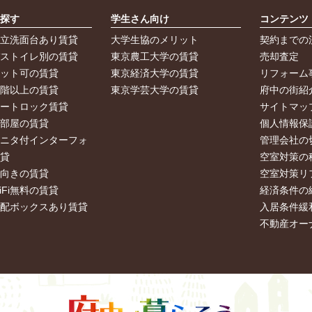
ら探す
学生さん向け
コンテンツ
独立洗面台あり賃貸
大学生協のメリット
契約までの
バストイレ別の賃貸
東京農工大学の賃貸
売却査定
ペット可の賃貸
東京経済大学の賃貸
リフォーム
２階以上の賃貸
東京学芸大学の賃貸
府中の街紹
オートロック賃貸
サイトマッ
角部屋の賃貸
個人情報保
モニタ付インターフォ
管理会社の
賃貸
空室対策の
南向きの賃貸
空室対策リ
iFi無料の賃貸
経済条件の
宅配ボックスあり賃貸
入居条件緩
不動産オー