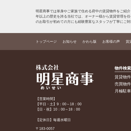
明星商事では単身やご家族で住める府中の賃貸物件をご紹介
年以上の歴史を誇る当社では、オーナー様から賃貸管理を任
のお取引が初めての方にも経験豊富なスタッフが丁寧にご対
トップページ
お知らせ
かわら版
お客様の声
賃
物件検
賃貸物
売買物
月極駐
【営業時間】
【平日・土】9：00～18：00
【日・祝】10：00～18：00
【定休日】毎週水曜日
〒183-0057