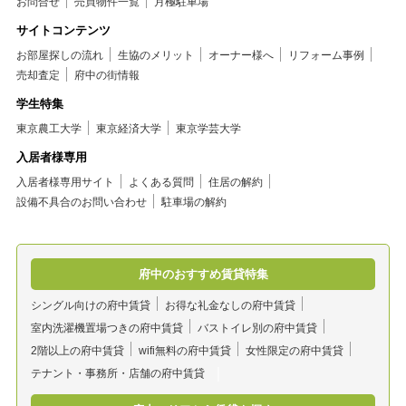
お問合せ
売買物件一覧
月極駐車場
サイトコンテンツ
お部屋探しの流れ
生協のメリット
オーナー様へ
リフォーム事例
売却査定
府中の街情報
学生特集
東京農工大学
東京経済大学
東京学芸大学
入居者様専用
入居者様専用サイト
よくある質問
住居の解約
設備不具合のお問い合わせ
駐車場の解約
府中のおすすめ賃貸特集
シングル向けの府中賃貸
お得な礼金なしの府中賃貸
室内洗濯機置場つきの府中賃貸
バストイレ別の府中賃貸
2階以上の府中賃貸
wifi無料の府中賃貸
女性限定の府中賃貸
テナント・事務所・店舗の府中賃貸