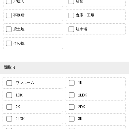
戸建て
店舗
事務所
倉庫・工場
貸土地
駐車場
その他
間取り
ワンルーム
1K
1DK
1LDK
2K
2DK
2LDK
3K