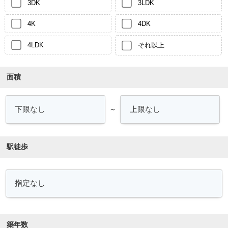
3DK
3LDK
4K
4DK
4LDK
それ以上
面積
～
駅徒歩
築年数