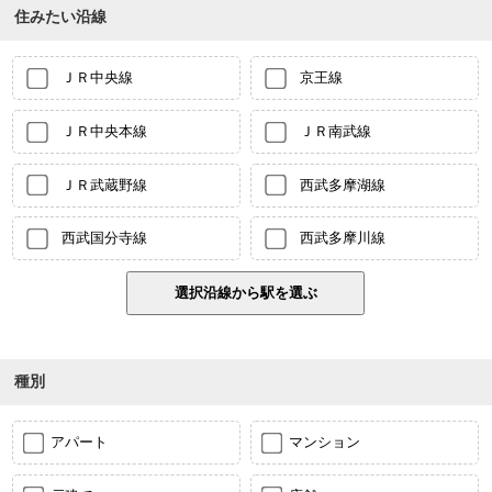
住みたい沿線
ＪＲ中央線
京王線
ＪＲ中央本線
ＪＲ南武線
ＪＲ武蔵野線
西武多摩湖線
西武国分寺線
西武多摩川線
種別
アパート
マンション