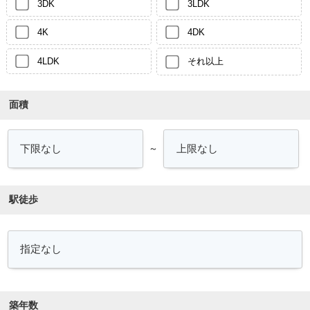
3DK
3LDK
4K
4DK
4LDK
それ以上
面積
～
駅徒歩
築年数