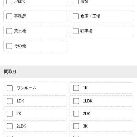
戸建て
店舗
事務所
倉庫・工場
貸土地
駐車場
その他
間取り
ワンルーム
1K
1DK
1LDK
2K
2DK
2LDK
3K