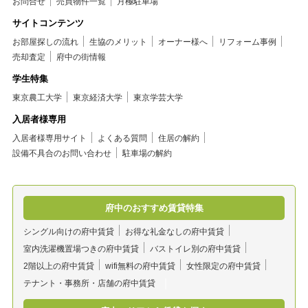
お問合せ
売買物件一覧
月極駐車場
サイトコンテンツ
お部屋探しの流れ
生協のメリット
オーナー様へ
リフォーム事例
売却査定
府中の街情報
学生特集
東京農工大学
東京経済大学
東京学芸大学
入居者様専用
入居者様専用サイト
よくある質問
住居の解約
設備不具合のお問い合わせ
駐車場の解約
府中のおすすめ賃貸特集
シングル向けの府中賃貸
お得な礼金なしの府中賃貸
室内洗濯機置場つきの府中賃貸
バストイレ別の府中賃貸
2階以上の府中賃貸
wifi無料の府中賃貸
女性限定の府中賃貸
テナント・事務所・店舗の府中賃貸