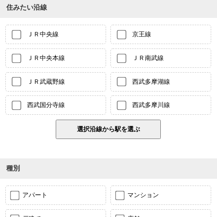
住みたい沿線
ＪＲ中央線
京王線
ＪＲ中央本線
ＪＲ南武線
ＪＲ武蔵野線
西武多摩湖線
西武国分寺線
西武多摩川線
種別
アパート
マンション