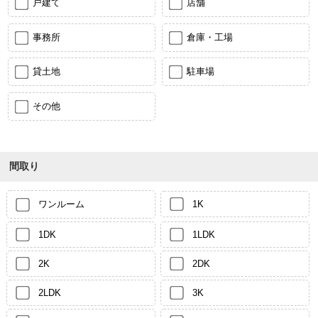
戸建て
店舗
事務所
倉庫・工場
貸土地
駐車場
その他
間取り
ワンルーム
1K
1DK
1LDK
2K
2DK
2LDK
3K