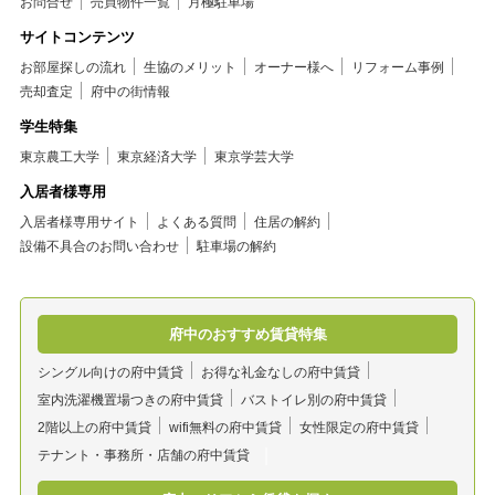
お問合せ
売買物件一覧
月極駐車場
サイトコンテンツ
お部屋探しの流れ
生協のメリット
オーナー様へ
リフォーム事例
売却査定
府中の街情報
学生特集
東京農工大学
東京経済大学
東京学芸大学
入居者様専用
入居者様専用サイト
よくある質問
住居の解約
設備不具合のお問い合わせ
駐車場の解約
府中のおすすめ賃貸特集
シングル向けの府中賃貸
お得な礼金なしの府中賃貸
室内洗濯機置場つきの府中賃貸
バストイレ別の府中賃貸
2階以上の府中賃貸
wifi無料の府中賃貸
女性限定の府中賃貸
テナント・事務所・店舗の府中賃貸