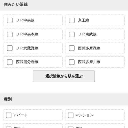
住みたい沿線
ＪＲ中央線
京王線
ＪＲ中央本線
ＪＲ南武線
ＪＲ武蔵野線
西武多摩湖線
西武国分寺線
西武多摩川線
種別
アパート
マンション