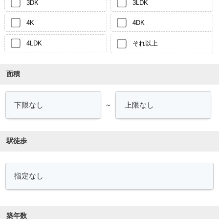
3DK
3LDK
4K
4DK
4LDK
それ以上
面積
～
駅徒歩
築年数