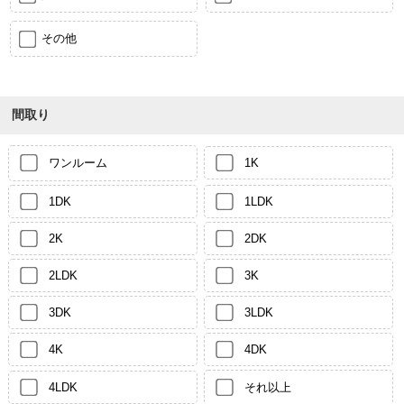
その他
間取り
ワンルーム
1K
1DK
1LDK
2K
2DK
2LDK
3K
3DK
3LDK
4K
4DK
4LDK
それ以上