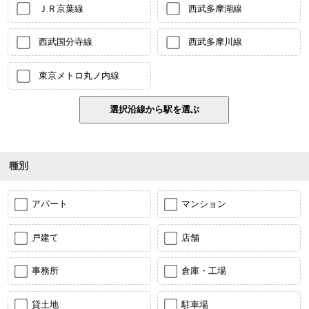
ＪＲ京葉線
西武多摩湖線
西武国分寺線
西武多摩川線
東京メトロ丸ノ内線
種別
アパート
マンション
戸建て
店舗
事務所
倉庫・工場
貸土地
駐車場