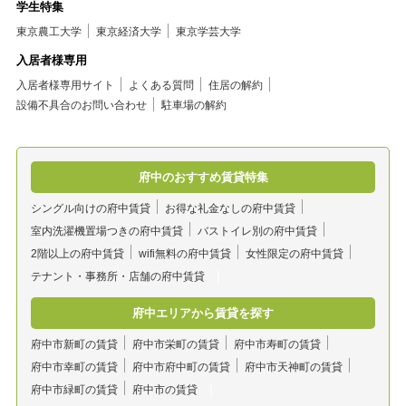
学生特集
東京農工大学
東京経済大学
東京学芸大学
入居者様専用
入居者様専用サイト
よくある質問
住居の解約
設備不具合のお問い合わせ
駐車場の解約
府中のおすすめ賃貸特集
シングル向けの府中賃貸
お得な礼金なしの府中賃貸
室内洗濯機置場つきの府中賃貸
バストイレ別の府中賃貸
2階以上の府中賃貸
wifi無料の府中賃貸
女性限定の府中賃貸
テナント・事務所・店舗の府中賃貸
府中エリアから賃貸を探す
府中市新町の賃貸
府中市栄町の賃貸
府中市寿町の賃貸
府中市幸町の賃貸
府中市府中町の賃貸
府中市天神町の賃貸
府中市緑町の賃貸
府中市の賃貸