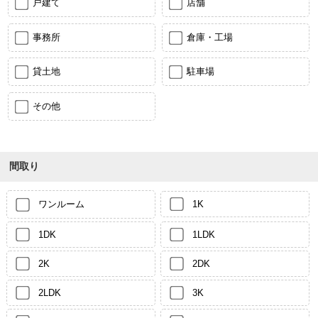
戸建て
店舗
事務所
倉庫・工場
貸土地
駐車場
その他
間取り
ワンルーム
1K
1DK
1LDK
2K
2DK
2LDK
3K