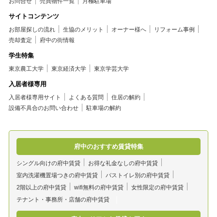
お問合せ
売買物件一覧
月極駐車場
サイトコンテンツ
お部屋探しの流れ
生協のメリット
オーナー様へ
リフォーム事例
売却査定
府中の街情報
学生特集
東京農工大学
東京経済大学
東京学芸大学
入居者様専用
入居者様専用サイト
よくある質問
住居の解約
設備不具合のお問い合わせ
駐車場の解約
府中のおすすめ賃貸特集
シングル向けの府中賃貸
お得な礼金なしの府中賃貸
室内洗濯機置場つきの府中賃貸
バストイレ別の府中賃貸
2階以上の府中賃貸
wifi無料の府中賃貸
女性限定の府中賃貸
テナント・事務所・店舗の府中賃貸