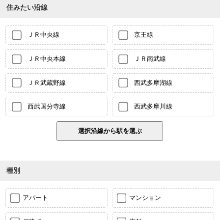
住みたい沿線
ＪＲ中央線
京王線
ＪＲ中央本線
ＪＲ南武線
ＪＲ武蔵野線
西武多摩湖線
西武国分寺線
西武多摩川線
種別
アパート
マンション