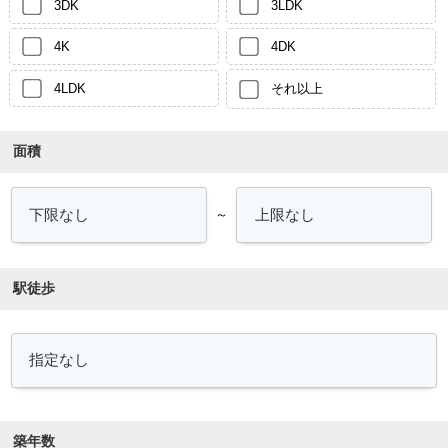
3DK
3LDK
4K
4DK
4LDK
それ以上
面積
～
駅徒歩
築年数