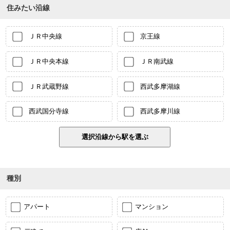
住みたい沿線
ＪＲ中央線
京王線
ＪＲ中央本線
ＪＲ南武線
ＪＲ武蔵野線
西武多摩湖線
西武国分寺線
西武多摩川線
種別
アパート
マンション