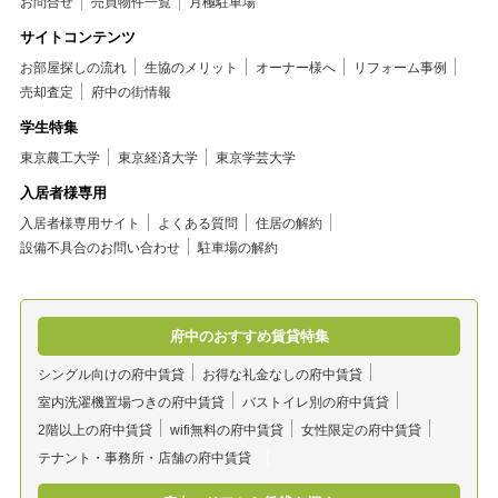
お問合せ
売買物件一覧
月極駐車場
サイトコンテンツ
お部屋探しの流れ
生協のメリット
オーナー様へ
リフォーム事例
売却査定
府中の街情報
学生特集
東京農工大学
東京経済大学
東京学芸大学
入居者様専用
入居者様専用サイト
よくある質問
住居の解約
設備不具合のお問い合わせ
駐車場の解約
府中のおすすめ賃貸特集
シングル向けの府中賃貸
お得な礼金なしの府中賃貸
室内洗濯機置場つきの府中賃貸
バストイレ別の府中賃貸
2階以上の府中賃貸
wifi無料の府中賃貸
女性限定の府中賃貸
テナント・事務所・店舗の府中賃貸