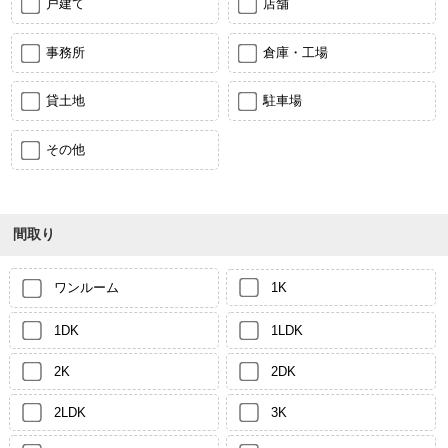
戸建て
店舗
事務所
倉庫・工場
貸土地
駐車場
その他
間取り
ワンルーム
1K
1DK
1LDK
2K
2DK
2LDK
3K