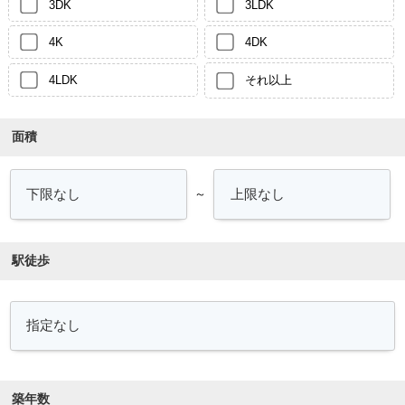
3DK
3LDK
4K
4DK
4LDK
それ以上
面積
～
駅徒歩
築年数