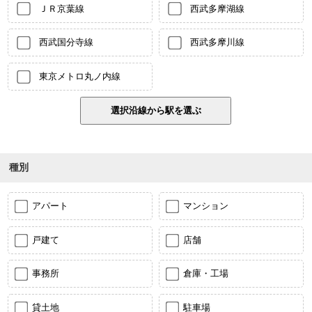
ＪＲ京葉線
西武多摩湖線
西武国分寺線
西武多摩川線
東京メトロ丸ノ内線
種別
アパート
マンション
戸建て
店舗
事務所
倉庫・工場
貸土地
駐車場