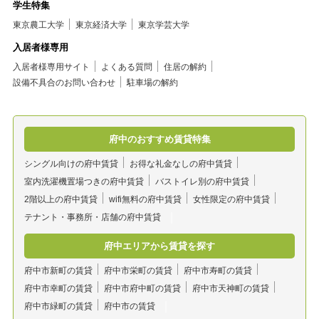
学生特集
東京農工大学
東京経済大学
東京学芸大学
入居者様専用
入居者様専用サイト
よくある質問
住居の解約
設備不具合のお問い合わせ
駐車場の解約
府中のおすすめ賃貸特集
シングル向けの府中賃貸
お得な礼金なしの府中賃貸
室内洗濯機置場つきの府中賃貸
バストイレ別の府中賃貸
2階以上の府中賃貸
wifi無料の府中賃貸
女性限定の府中賃貸
テナント・事務所・店舗の府中賃貸
府中エリアから賃貸を探す
府中市新町の賃貸
府中市栄町の賃貸
府中市寿町の賃貸
府中市幸町の賃貸
府中市府中町の賃貸
府中市天神町の賃貸
府中市緑町の賃貸
府中市の賃貸