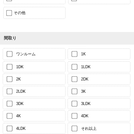
その他
間取り
ワンルーム
1K
1DK
1LDK
2K
2DK
2LDK
3K
3DK
3LDK
4K
4DK
4LDK
それ以上