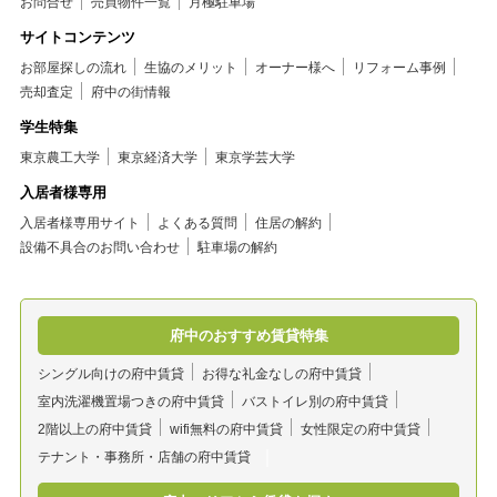
お問合せ
売買物件一覧
月極駐車場
サイトコンテンツ
お部屋探しの流れ
生協のメリット
オーナー様へ
リフォーム事例
売却査定
府中の街情報
学生特集
東京農工大学
東京経済大学
東京学芸大学
入居者様専用
入居者様専用サイト
よくある質問
住居の解約
設備不具合のお問い合わせ
駐車場の解約
府中のおすすめ賃貸特集
シングル向けの府中賃貸
お得な礼金なしの府中賃貸
室内洗濯機置場つきの府中賃貸
バストイレ別の府中賃貸
2階以上の府中賃貸
wifi無料の府中賃貸
女性限定の府中賃貸
テナント・事務所・店舗の府中賃貸