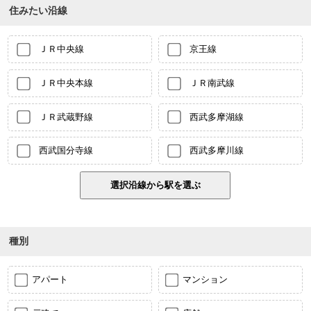
住みたい沿線
ＪＲ中央線
京王線
ＪＲ中央本線
ＪＲ南武線
ＪＲ武蔵野線
西武多摩湖線
西武国分寺線
西武多摩川線
種別
アパート
マンション