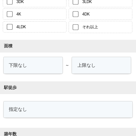
3DK
3LDK
4K
4DK
4LDK
それ以上
面積
～
駅徒歩
築年数