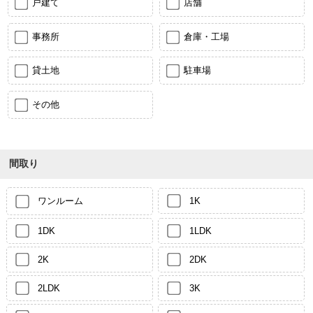
戸建て
店舗
事務所
倉庫・工場
貸土地
駐車場
その他
間取り
ワンルーム
1K
1DK
1LDK
2K
2DK
2LDK
3K