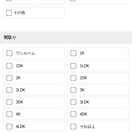
その他
間取り
ワンルーム
1K
1DK
1LDK
2K
2DK
2LDK
3K
3DK
3LDK
4K
4DK
4LDK
それ以上