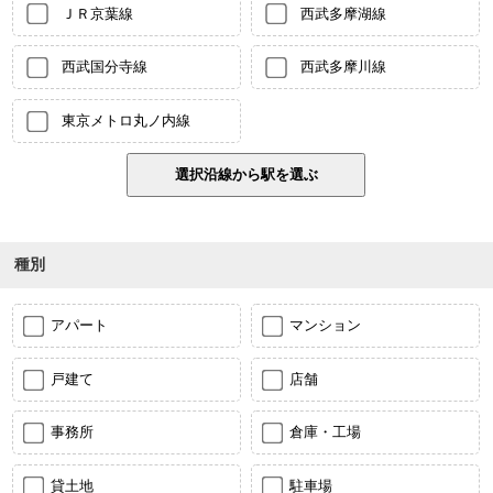
ＪＲ京葉線
西武多摩湖線
西武国分寺線
西武多摩川線
東京メトロ丸ノ内線
種別
アパート
マンション
戸建て
店舗
事務所
倉庫・工場
貸土地
駐車場