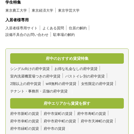
学生特集
東京農工大学
東京経済大学
東京学芸大学
入居者様専用
入居者様専用サイト
よくある質問
住居の解約
設備不具合のお問い合わせ
駐車場の解約
府中のおすすめ賃貸特集
シングル向けの府中賃貸
お得な礼金なしの府中賃貸
室内洗濯機置場つきの府中賃貸
バストイレ別の府中賃貸
2階以上の府中賃貸
wifi無料の府中賃貸
女性限定の府中賃貸
テナント・事務所・店舗の府中賃貸
府中エリアから賃貸を探す
府中市新町の賃貸
府中市栄町の賃貸
府中市寿町の賃貸
府中市幸町の賃貸
府中市府中町の賃貸
府中市天神町の賃貸
府中市緑町の賃貸
府中市の賃貸