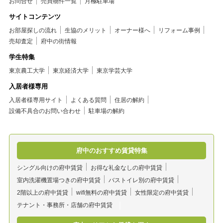
お問合せ
売買物件一覧
月極駐車場
サイトコンテンツ
お部屋探しの流れ
生協のメリット
オーナー様へ
リフォーム事例
売却査定
府中の街情報
学生特集
東京農工大学
東京経済大学
東京学芸大学
入居者様専用
入居者様専用サイト
よくある質問
住居の解約
設備不具合のお問い合わせ
駐車場の解約
府中のおすすめ賃貸特集
シングル向けの府中賃貸
お得な礼金なしの府中賃貸
室内洗濯機置場つきの府中賃貸
バストイレ別の府中賃貸
2階以上の府中賃貸
wifi無料の府中賃貸
女性限定の府中賃貸
テナント・事務所・店舗の府中賃貸