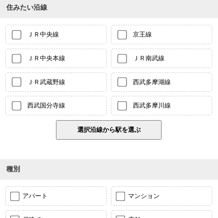
住みたい沿線
ＪＲ中央線
京王線
ＪＲ中央本線
ＪＲ南武線
ＪＲ武蔵野線
西武多摩湖線
西武国分寺線
西武多摩川線
種別
アパート
マンション