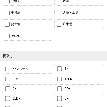
戸建て
店舗
事務所
倉庫・工場
貸土地
駐車場
その他
間取り
ワンルーム
1K
1DK
1LDK
2K
2DK
2LDK
3K