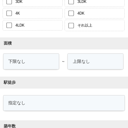
3DK
3LDK
4K
4DK
4LDK
それ以上
面積
～
駅徒歩
築年数