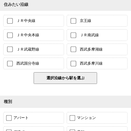
住みたい沿線
ＪＲ中央線
京王線
ＪＲ中央本線
ＪＲ南武線
ＪＲ武蔵野線
西武多摩湖線
西武国分寺線
西武多摩川線
種別
アパート
マンション