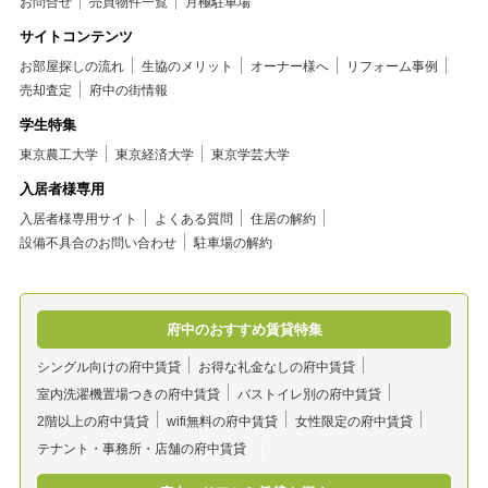
お問合せ
売買物件一覧
月極駐車場
サイトコンテンツ
お部屋探しの流れ
生協のメリット
オーナー様へ
リフォーム事例
売却査定
府中の街情報
学生特集
東京農工大学
東京経済大学
東京学芸大学
入居者様専用
入居者様専用サイト
よくある質問
住居の解約
設備不具合のお問い合わせ
駐車場の解約
府中のおすすめ賃貸特集
シングル向けの府中賃貸
お得な礼金なしの府中賃貸
室内洗濯機置場つきの府中賃貸
バストイレ別の府中賃貸
2階以上の府中賃貸
wifi無料の府中賃貸
女性限定の府中賃貸
テナント・事務所・店舗の府中賃貸