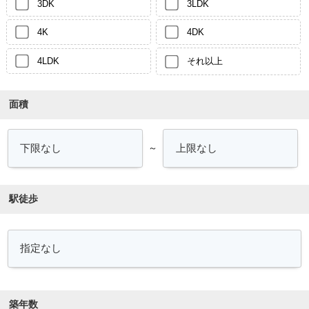
3DK
3LDK
4K
4DK
4LDK
それ以上
面積
～
駅徒歩
築年数