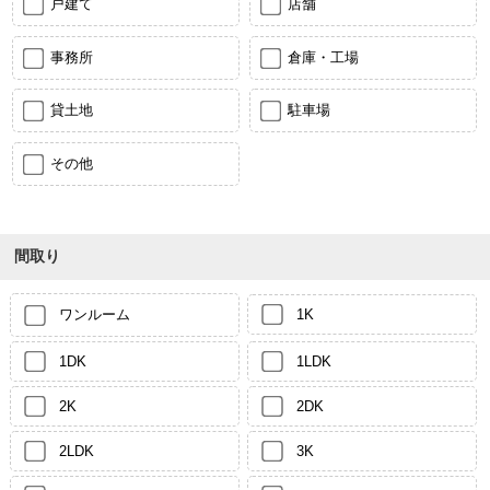
戸建て
店舗
事務所
倉庫・工場
貸土地
駐車場
その他
間取り
ワンルーム
1K
1DK
1LDK
2K
2DK
2LDK
3K