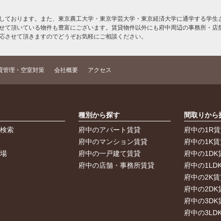
しております。また、東京農工大学・東京学芸大学・東京経済大学に通学する学生さ
せて頂いている物件も豊富にございます。賃貸物件以外にも府中周辺の事務所・店
応させて頂きますのでどうぞお気軽にご相談ください。
貸管理・空室対策
会社概要
アクセス
索
種別から探す
間取りから
件検索
府中のアパート賃貸
府中の1R
件
府中のマンション賃貸
府中の1K賃
車場
府中の一戸建て賃貸
府中の1DK
府中の店舗・事務所賃貸
府中の1LD
府中の2K賃
府中の2DK
府中の3DK
府中の3LD