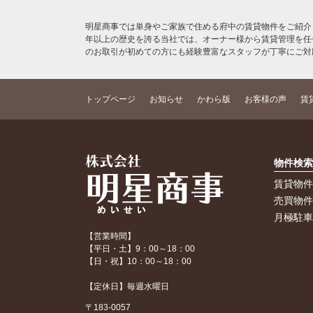
明星商事では単身やご家族で住める府中の賃貸物件をご紹介
年以上の歴史を誇る当社では、オーナー様から賃貸管理を任
のお取引が初めての方にも経験豊富なスタッフが丁寧にご対
トップページ
お知らせ
かわら版
お客様の声
賃
物件検
賃貸物
売買物
月極駐
【営業時間】
【平日・土】9：00～18：00
【日・祝】10：00～18：00
【定休日】毎週水曜日
〒183-0057