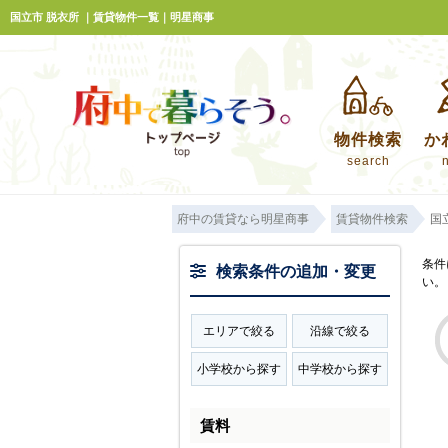
国立市 脱衣所 ｜賃貸物件一覧｜明星商事
物件検索
か
search
府中の賃貸なら明星商事
賃貸物件検索
国
条件
検索条件の追加・変更
い。
エリアで絞る
沿線で絞る
小学校から探す
中学校から探す
賃料