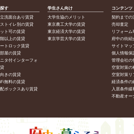
ら探す
学生さん向け
コンテンツ
独立洗面台あり賃貸
大学生協のメリット
契約までの
バストイレ別の賃貸
東京農工大学の賃貸
売却査定
ペット可の賃貸
東京経済大学の賃貸
リフォーム
２階以上の賃貸
東京学芸大学の賃貸
府中の街紹
オートロック賃貸
サイトマッ
角部屋の賃貸
個人情報保
モニタ付インターフォ
管理会社の
賃貸
空室対策の
南向きの賃貸
空室対策リ
iFi無料の賃貸
経済条件の
宅配ボックスあり賃貸
入居条件緩
不動産オー